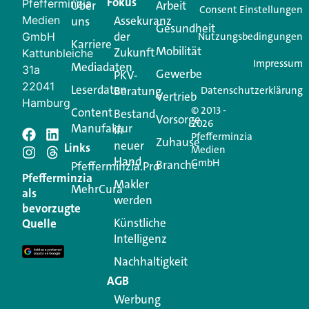
Fokus
Pfefferminzia
Über
Arbeit
Ihren Vertriebsalltag leichter macht. Mit nur einem
Consent Einstellungen
Medien
Assekuranz
uns
Login.
Gesundheit
der
GmbH
Nutzungsbedingungen
Karriere
Mobilität
Zukunft
Jetzt anmelden
Kattunbleiche
Impressum
Mediadaten
31a
Gewerbe
PKV-
22041
Leserdaten
Beratung
Datenschutzerklärung
Vertrieb
Hamburg
© 2013 -
Content
Bestand
Vorsorge
2026
Manufaktur
in
Pfefferminzia
Schreiben Sie einen
Zuhause
neuer
Links
Medien
Hand
GmbH
Branche
Kommentar
Pfefferminzia.Pro
Pfefferminzia
Makler
MehrCura
als
werden
Ihre E-Mail-Adresse wird nicht veröffentlicht.
bevorzugte
Erforderliche Felder sind mit
*
markiert
Künstliche
Quelle
Intelligenz
Kommentar
*
Nachhaltigkeit
AGB
Werbung