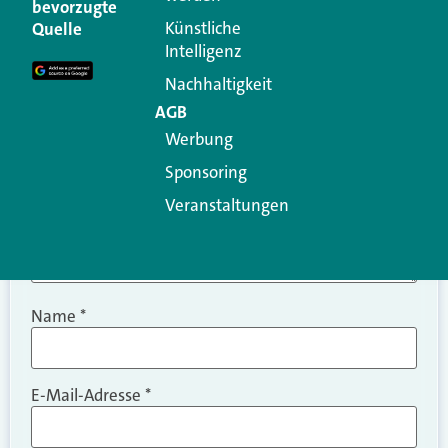
Ihre E-Mail-Adresse wird nicht veröffentlicht.
bevorzugte
Erforderliche Felder sind mit
*
markiert
Künstliche
Quelle
Intelligenz
Kommentar
*
Nachhaltigkeit
AGB
Werbung
Sponsoring
Veranstaltungen
Name
*
E-Mail-Adresse
*