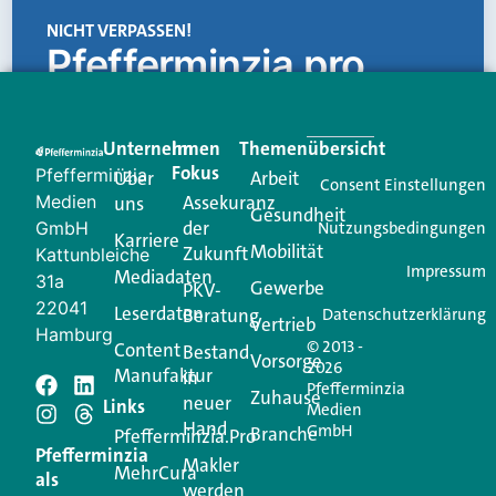
NICHT VERPASSEN!
Pfefferminzia.pro
Eine Plattform, die liefert: aktuelle Informationen,
praktische Services und einen einzigartigen Content-
Unternehmen
Im
Themenübersicht
Creator für Ihre Kundenkommunikation. Alles, was
Fokus
Pfefferminzia
Über
Arbeit
Ihren Vertriebsalltag leichter macht. Mit nur einem
Consent Einstellungen
Medien
Assekuranz
uns
Login.
Gesundheit
der
GmbH
Nutzungsbedingungen
Karriere
Mobilität
Zukunft
Jetzt anmelden
Kattunbleiche
Impressum
Mediadaten
31a
Gewerbe
PKV-
22041
Leserdaten
Beratung
Datenschutzerklärung
Vertrieb
Hamburg
© 2013 -
Content
Bestand
Vorsorge
2026
Manufaktur
in
Pfefferminzia
Schreiben Sie einen
Zuhause
neuer
Links
Medien
Hand
GmbH
Branche
Kommentar
Pfefferminzia.Pro
Pfefferminzia
Makler
MehrCura
als
werden