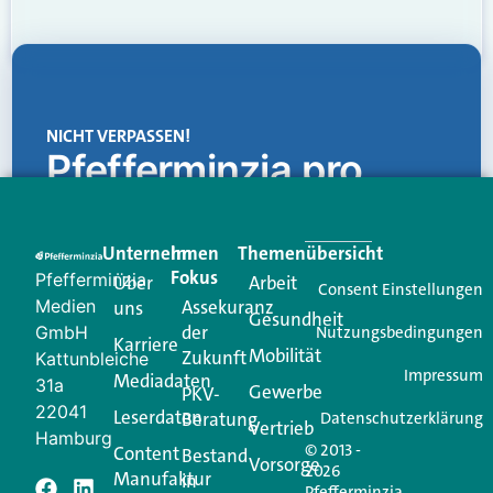
NICHT VERPASSEN!
Pfefferminzia.pro
Eine Plattform, die liefert: aktuelle Informationen,
praktische Services und einen einzigartigen Content-
Unternehmen
Im
Themenübersicht
Creator für Ihre Kundenkommunikation. Alles, was
Fokus
Pfefferminzia
Über
Arbeit
Ihren Vertriebsalltag leichter macht. Mit nur einem
Consent Einstellungen
Medien
Assekuranz
uns
Login.
Gesundheit
der
GmbH
Nutzungsbedingungen
Karriere
Mobilität
Zukunft
Jetzt anmelden
Kattunbleiche
Impressum
Mediadaten
31a
Gewerbe
PKV-
22041
Leserdaten
Beratung
Datenschutzerklärung
Vertrieb
Hamburg
© 2013 -
Content
Bestand
Vorsorge
2026
Manufaktur
in
Pfefferminzia