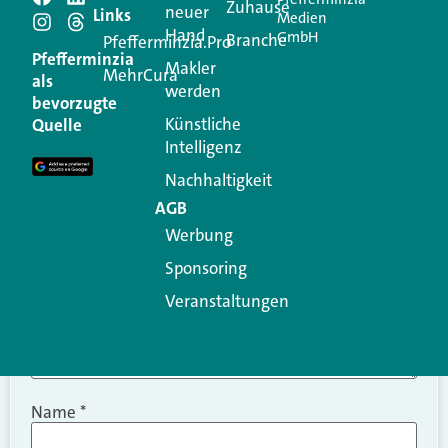
Schreiben Sie einen
Zuhause
neuer
Links
Medien
Hand
GmbH
Branche
Kommentar
Pfefferminzia.Pro
Pfefferminzia
Makler
MehrCura
als
werden
Ihre E-Mail-Adresse wird nicht veröffentlicht.
bevorzugte
Erforderliche Felder sind mit
*
markiert
Künstliche
Quelle
Intelligenz
Kommentar
*
Nachhaltigkeit
AGB
Werbung
Sponsoring
Veranstaltungen
Name
*