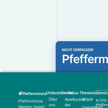
NICHT VERPASSEN!
Pfefferm
Unternehmen
Im Fokus
Themenübersic
Über
Assekuranz
Arbeit
© 2013 
Pfefferminzia
uns
der
Pfeffer
Medien GmbH
Gesundheit