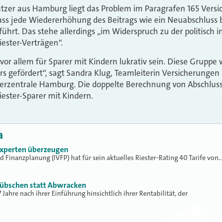
tzer aus Hamburg liegt das Problem im Paragrafen 165 Versi
dass jede Wiedererhöhung des Beitrags wie ein Neuabschluss
hrt. Das stehe allerdings „im Widerspruch zu der politisch in
iester-Verträgen“.
n vor allem für Sparer mit Kindern lukrativ sein. Diese Grupp
s gefördert“, sagt Sandra Klug, Teamleiterin Versicherunge
erzentrale Hamburg. Die doppelte Berechnung von Abschluss
iester-Sparer mit Kindern.
a
Experten überzeugen
nd Finanzplanung (IVFP) hat für sein aktuelles Riester-Rating 40 Tarife von
hübschen statt Abwracken
7 Jahre nach ihrer Einführung hinsichtlich ihrer Rentabilität, der