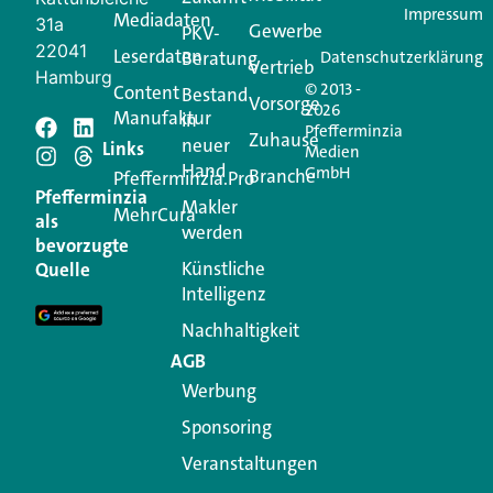
Impressum
Mediadaten
31a
Gewerbe
PKV-
22041
Leserdaten
Beratung
Datenschutzerklärung
Vertrieb
Hamburg
© 2013 -
Content
Bestand
Vorsorge
2026
Manufaktur
in
Pfefferminzia
Schreiben Sie einen
Zuhause
neuer
Links
Medien
Hand
GmbH
Branche
Kommentar
Pfefferminzia.Pro
Pfefferminzia
Makler
MehrCura
als
werden
Ihre E-Mail-Adresse wird nicht veröffentlicht.
bevorzugte
Erforderliche Felder sind mit
*
markiert
Künstliche
Quelle
Intelligenz
Kommentar
*
Nachhaltigkeit
AGB
Werbung
Sponsoring
Veranstaltungen