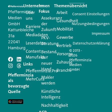
praktische Services und einen einzigartigen Content-
Unternehmen
Im
Themenübersicht
Creator für Ihre Kundenkommunikation. Alles, was
Fokus
Pfefferminzia
Über
Arbeit
Ihren Vertriebsalltag leichter macht. Mit nur einem
Consent Einstellungen
Medien
Assekuranz
uns
Login.
Gesundheit
der
GmbH
Nutzungsbedingungen
Karriere
Mobilität
Zukunft
Jetzt anmelden
Kattunbleiche
Impressum
Mediadaten
31a
Gewerbe
PKV-
22041
Leserdaten
Beratung
Datenschutzerklärung
Vertrieb
Hamburg
© 2013 -
Content
Bestand
Vorsorge
2026
Manufaktur
in
Pfefferminzia
Schreiben Sie einen
Zuhause
neuer
Links
Medien
Hand
GmbH
Branche
Kommentar
Pfefferminzia.Pro
Pfefferminzia
Makler
MehrCura
als
werden
Ihre E-Mail-Adresse wird nicht veröffentlicht.
bevorzugte
Erforderliche Felder sind mit
*
markiert
Künstliche
Quelle
Intelligenz
Kommentar
*
Nachhaltigkeit