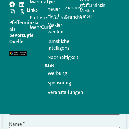
Manufaktur
in
Pfefferminzia
Schreiben Sie einen
Zuhause
neuer
Links
Medien
Hand
GmbH
Branche
Kommentar
Pfefferminzia.Pro
Pfefferminzia
Makler
MehrCura
als
werden
Ihre E-Mail-Adresse wird nicht veröffentlicht.
bevorzugte
Erforderliche Felder sind mit
*
markiert
Künstliche
Quelle
Intelligenz
Kommentar
*
Nachhaltigkeit
AGB
Werbung
Sponsoring
Veranstaltungen
Name
*