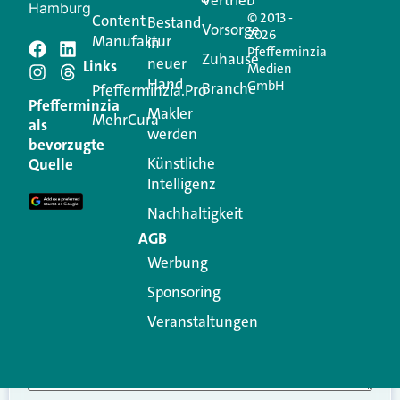
Vertrieb
Hamburg
© 2013 -
Content
Bestand
Vorsorge
2026
Manufaktur
in
Pfefferminzia
Schreiben Sie einen
Zuhause
neuer
Links
Medien
Hand
GmbH
Branche
Kommentar
Pfefferminzia.Pro
Pfefferminzia
Makler
MehrCura
als
werden
Ihre E-Mail-Adresse wird nicht veröffentlicht.
bevorzugte
Erforderliche Felder sind mit
*
markiert
Künstliche
Quelle
Intelligenz
Kommentar
*
Nachhaltigkeit
AGB
Werbung
Sponsoring
Veranstaltungen