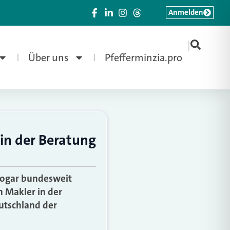
Anmelden
|
Über uns
Pfefferminzia.pro
in der Beratung
 sogar bundesweit
n Makler in der
utschland der