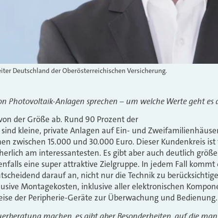
eiter Deutschland der Oberösterreichischen Versicherung.
von Photovoltaik-Anlagen sprechen – um welche Werte geht es d
 von der Größe ab. Rund 90 Prozent der
sind kleine, private Anlagen auf Ein- und Zweifamilienhäuser
 zwischen 15.000 und 30.000 Euro. Dieser Kundenkreis ist 
herlich am interessantesten. Es gibt aber auch deutlich größ
falls eine super attraktive Zielgruppe. In jedem Fall kommt 
cheidend darauf an, nicht nur die Technik zu berücksichtig
klusive Montagekosten, inklusive aller elektronischen Kompo
sweise der Peripherie-Geräte zur Überwachung und Bedienung.
uerberatung machen, es gibt aber Besonderheiten, auf die man