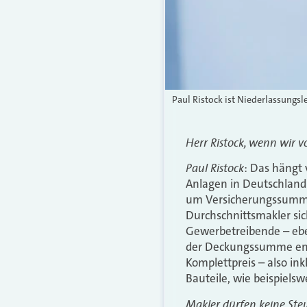
Paul Ristock ist Niederlassungsl
Herr Ristock, wenn wir 
Paul Ristock
: Das hängt
Anlagen in Deutschland 
um Versicherungssummen
Durchschnittsmakler sic
Gewerbetreibende – eben
der Deckungssumme ents
Komplettpreis – also in
Bauteile, wie beispiel
Makler dürfen keine Ste