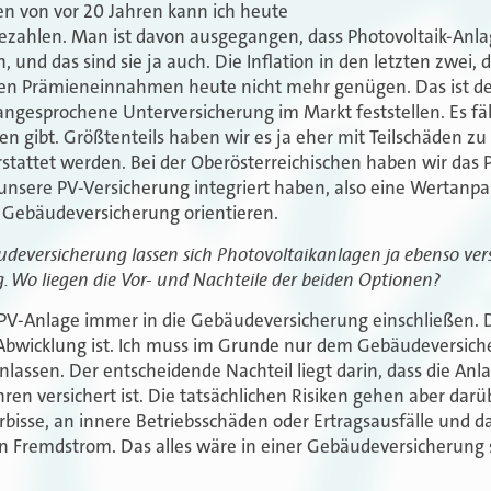
gen von vor 20 Jahren kann ich heute
ezahlen. Man ist davon ausgegangen, dass Photovoltaik-Anlag
und das sind sie ja auch. Die Inflation in den letzten zwei, 
ierten Prämieneinnahmen heute nicht mehr genügen. Das ist 
 angesprochene Unterversicherung im Markt feststellen. Es fäll
den gibt. Größtenteils haben wir es ja eher mit Teilschäden zu t
attet werden. Bei der Oberösterreichischen haben wir das P
 unsere PV-Versicherung integriert haben, also eine Wertanpa
Gebäudeversicherung orientieren.
deversicherung lassen sich Photovoltaikanlagen ja ebenso ver
. Wo liegen die Vor- und Nachteile der beiden Optionen?
 PV-Anlage immer in die Gebäudeversicherung einschließen. D
r Abwicklung ist. Ich muss im Grunde nur dem Gebäudeversich
nlassen. Der entscheidende Nachteil liegt darin, dass die An
en versichert ist. Die tatsächlichen Risiken gehen aber dar
erbisse, an innere Betriebsschäden oder Ertragsausfälle und
 Fremdstrom. Das alles wäre in einer Gebäudeversicherung