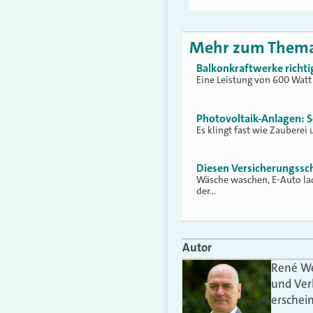
Mehr zum Them
Balkonkraftwerke richti
Eine Leistung von 600 Watt 
Photovoltaik-Anlagen: So 
Es klingt fast wie Zauberei
Diesen Versicherungssc
Wäsche waschen, E-Auto lad
der…
Autor
René Wei
und Ver
erschei