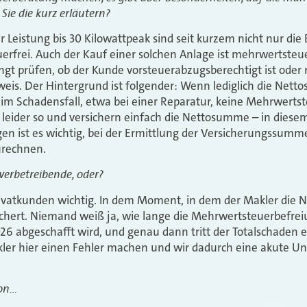
Sie die kurz erläutern?
r Leistung bis 30 Kilowattpeak sind seit kurzem nicht nur di
erfrei. Auch der Kauf einer solchen Anlage ist mehrwertsteue
t prüfen, ob der Kunde vorsteuerabzugsberechtigt ist oder ni
eis. Der Hintergrund ist folgender: Wenn lediglich die Nett
im Schadensfall, etwa bei einer Reparatur, keine Mehrwertste
leider so und versichern einfach die Nettosumme – in diesem 
en ist es wichtig, bei der Ermittlung der Versicherungssum
rechnen.
werbetreibende, oder?
Privatkunden wichtig. In dem Moment, in dem der Makler die 
ichert. Niemand weiß ja, wie lange die Mehrwertsteuerbefreiu
 abgeschafft wird, und genau dann tritt der Totalschaden ei
kler hier einen Fehler machen und wir dadurch eine akute U
ion…