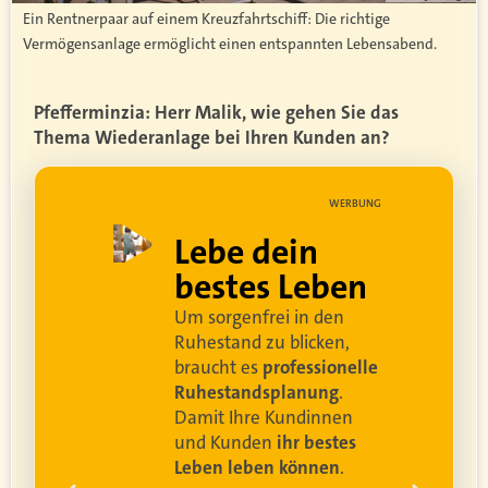
Ein Rentnerpaar auf einem Kreuzfahrtschiff: Die richtige
Vermögensanlage ermöglicht einen entspannten Lebensabend.
Pfefferminzia: Herr Malik, wie gehen Sie das
Thema Wiederanlage bei Ihren Kunden an?
UNG
WERBUNG
ell
Lebe dein
rei
bestes Leben
Um sorgenfrei in den
and
Ruhestand zu blicken,
braucht es
professionelle
Ruhestandsplanung
.
Damit Ihre Kundinnen
ren
und Kunden
ihr bestes
Leben leben können
.
 um