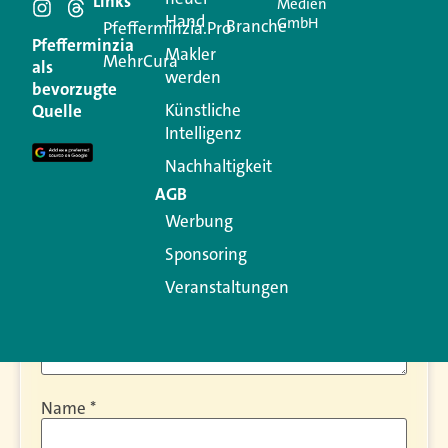
Schreiben Sie einen
Links
Medien
Hand
GmbH
Branche
Pfefferminzia.Pro
Kommentar
Pfefferminzia
Makler
MehrCura
als
werden
bevorzugte
Ihre E-Mail-Adresse wird nicht veröffentlicht.
Künstliche
Quelle
Erforderliche Felder sind mit
*
markiert
Intelligenz
Kommentar
*
Nachhaltigkeit
AGB
Werbung
Sponsoring
Veranstaltungen
Name
*