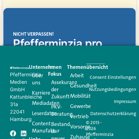
NICHT VERPASSEN!
Pfefferminzia.pro
Eine Plattform, die liefert: aktuelle Informationen,
praktische Services und einen einzigartigen Content-
Unternehmen
Im
Themenübersicht
Creator für Ihre Kundenkommunikation. Alles, was
Fokus
Pfefferminzia
Über
Arbeit
Ihren Vertriebsalltag leichter macht. Mit nur einem
Consent Einstellungen
Medien
Assekuranz
uns
Login.
Gesundheit
der
GmbH
Nutzungsbedingungen
Karriere
Mobilität
Zukunft
Jetzt anmelden
Kattunbleiche
Impressum
Mediadaten
31a
Gewerbe
PKV-
22041
Leserdaten
Beratung
Datenschutzerklärung
Vertrieb
Hamburg
© 2013 -
Content
Bestand
Vorsorge
2026
Manufaktur
in
Pfefferminzia
Zuhause
neuer