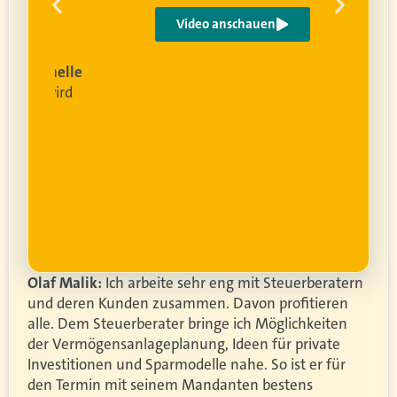
e
Video anschauen
ist
rofessionelle
lanung
wird
ung
er.
Olaf Malik:
Ich arbeite sehr eng mit Steuerberatern
und deren Kunden zusammen. Davon profitieren
alle. Dem Steuerberater bringe ich Möglichkeiten
der Vermögensanlageplanung, Ideen für private
Investitionen und Sparmodelle nahe. So ist er für
den Termin mit seinem Mandanten bestens