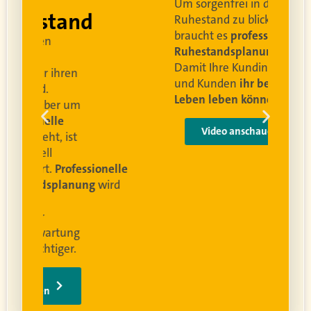
Um sorgenfrei in den
and
Ruhestand zu blicken,
braucht es
professionelle
Ruhestandsplanung
.
Damit Ihre Kundinnen
ren
und Kunden
ihr bestes
Leben leben können
.
 um
e
Video anschauen
ist
rofessionelle
lanung
wird
ung
er.