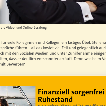
r die Video- und Online-Beratung.
für viele Kolleginnen und Kollegen ein lästiges Übel. Stellen
präche führen – all das kostet viel Zeit und gelegentlich au
 sich mit den Sozialen Medien und unter Zuhilfenahme einige
lten, dass er deutlich entspannter abläuft. Denn was beim 
 mit Bewerbern.
Lebe dein bestes Leben
Um sorgenfrei in den Ruhestand zu blicken,
braucht es
professionelle Ruhestandsplanung
.