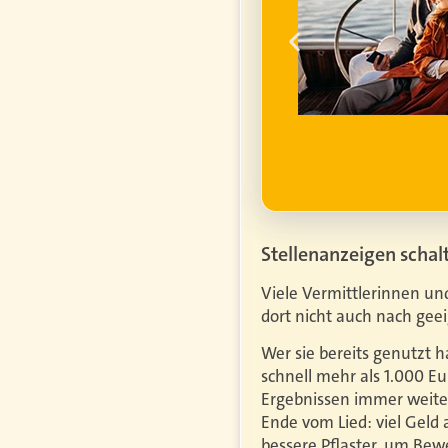
ume für ihren
um die
finanzielle
ell
ufgrund steigender
htiger.
Mehr erfahren
Stellenanzeigen schal
Viele Vermittlerinnen un
dort nicht auch nach gee
Wer sie bereits genutzt h
schnell mehr als 1.000 Eur
Ergebnissen immer weiter
Ende vom Lied: viel Geld 
bessere Pflaster, um Bew