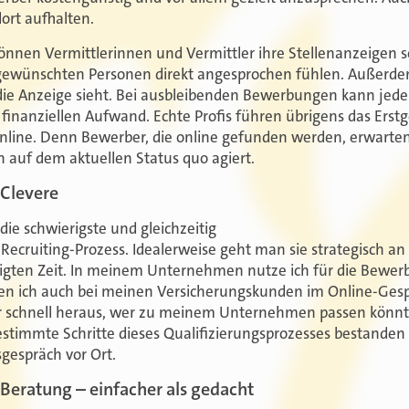
ort aufhalten.
önnen Vermittlerinnen und Vermittler ihre Stellenanzeigen s
e gewünschten Personen direkt angesprochen fühlen. Außerd
 die Anzeige sieht. Bei ausbleibenden Bewerbungen kann jede
inanziellen Aufwand. Echte Profis führen übrigens das Erst
nline. Denn Bewerber, die online gefunden werden, erwart
ch auf dem aktuellen Status quo agiert.
Clevere
ie schwierigste und gleichzeitig
ecruiting-Prozess. Idealerweise geht man sie strategisch an 
eiligten Zeit. In meinem Unternehmen nutze ich für die Bewe
 den ich auch bei meinen Versicherungskunden im Online-Ge
hr schnell heraus, wer zu meinem Unternehmen passen könnt
bestimmte Schritte dieses Qualifizierungsprozesses bestand
gespräch vor Ort.
-Beratung – einfacher als gedacht