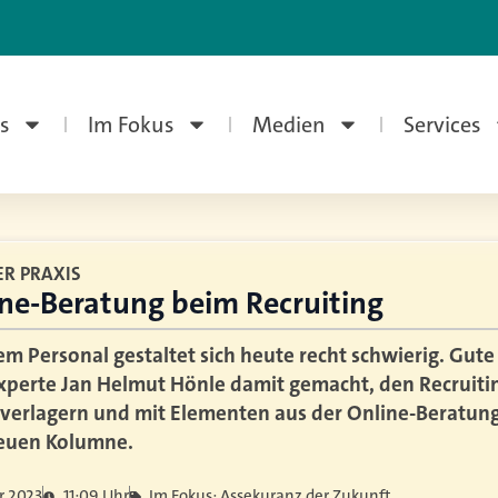
s
Im Fokus
Medien
Services
ER PRAXIS
line-Beratung beim Recruiting
m Personal gestaltet sich heute recht schwierig. Gut
perte Jan Helmut Hönle damit gemacht, den Recruitin
verlagern und mit Elementen aus der Online-Beratung
 neuen Kolumne.
r 2023
11:09 Uhr
Im Fokus: Assekuranz der Zukunft