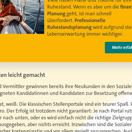
Damit Ihre Kundinnen und Kunden
ihr bestes
Leben leben können
.
Video anschauen
ten leicht gemacht
d Vermittler gewinnen bereits ihre Neukunden in den Sozia
igneten Kandidatinnen und Kandidaten zur Besetzung offene
at, weiß: Die klassischen Stellenportale sind ein teurer Spaß
o. Der Erfolg ist trotzdem nicht garantiert: Je nach Portal ru
 nach unten, oder es wird einfach nicht die richtige Zielgru
ausgegeben, aber nichts erreicht. Inzwischen sind die Soziale
erber kostengünstig und vor allem gezielt anzusprechen. Auch