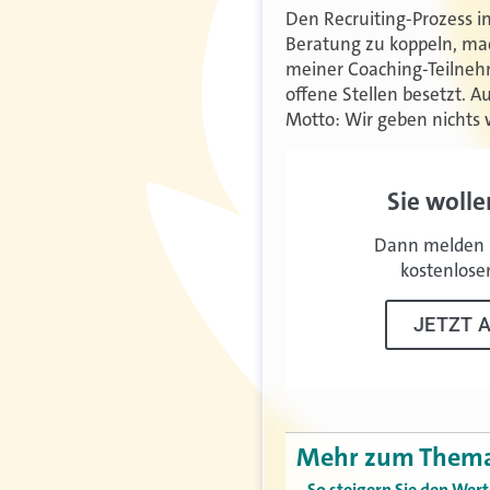
Den Recruiting-Prozess i
Beratung zu koppeln, mach
meiner Coaching-Teilneh
offene Stellen besetzt. 
Motto: Wir geben nichts w
Sie wolle
Dann melden S
kostenlose
JETZT 
Mehr zum Them
So steigern Sie den Wert