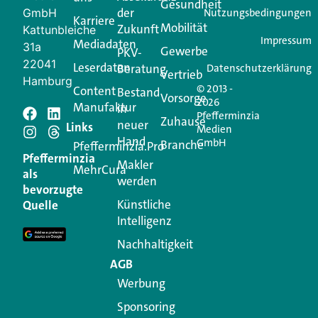
Gesundheit
der
GmbH
Nutzungsbedingungen
Karriere
Mobilität
Zukunft
Jetzt anmelden
Kattunbleiche
Impressum
Mediadaten
31a
Gewerbe
PKV-
22041
Leserdaten
Beratung
Datenschutzerklärung
Vertrieb
Hamburg
© 2013 -
Content
Bestand
Vorsorge
2026
Manufaktur
in
Pfefferminzia
Schreiben Sie einen
Zuhause
neuer
Links
Medien
Hand
GmbH
Branche
Kommentar
Pfefferminzia.Pro
Pfefferminzia
Makler
MehrCura
als
werden
Ihre E-Mail-Adresse wird nicht veröffentlicht.
bevorzugte
Erforderliche Felder sind mit
*
markiert
Künstliche
Quelle
Intelligenz
Kommentar
*
Nachhaltigkeit
AGB
Werbung
Sponsoring