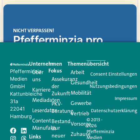
NICHT VERPASSEN!
Pfefferminzia.pro
Eine Plattform, die liefert: aktuelle Informationen,
praktische Services und einen einzigartigen Content-
Unternehmen
Im
Themenübersicht
Creator für Ihre Kundenkommunikation. Alles, was
Fokus
Pfefferminzia
Über
Arbeit
Ihren Vertriebsalltag leichter macht. Mit nur einem
Consent Einstellungen
Medien
Assekuranz
uns
Login.
Gesundheit
der
GmbH
Nutzungsbedingungen
Karriere
Mobilität
Zukunft
Jetzt anmelden
Kattunbleiche
Impressum
Mediadaten
31a
Gewerbe
PKV-
22041
Leserdaten
Beratung
Datenschutzerklärung
Vertrieb
Hamburg
© 2013 -
Content
Bestand
Vorsorge
2026
Manufaktur
in
Pfefferminzia
Zuhause
neuer
Schreiben Sie einen
Links
Medien