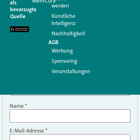
MehrCura
als
werden
Ihre E-Mail-Adresse wird nicht veröffentlicht.
bevorzugte
Erforderliche Felder sind mit
*
markiert
Künstliche
Quelle
Intelligenz
Kommentar
*
Nachhaltigkeit
AGB
Werbung
Sponsoring
Veranstaltungen
Name
*
E-Mail-Adresse
*