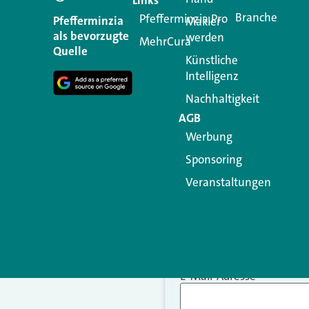
Branche
Pfefferminzia.Pro
Ihre E-Mail-Adresse wird n
Pfefferminzia
Makler
als bevorzugte
werden
MehrCura
Kommentar
*
Quelle
Künstliche
Intelligenz
Nachhaltigkeit
AGB
Werbung
Sponsoring
Veranstaltungen
Name
*
E-Mail-Adresse
*