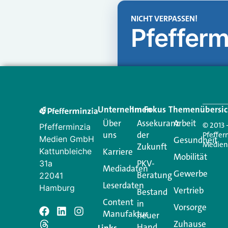
NICHT VERPASSEN!
Pfefferm
Unternehmen
Im Fokus
Themenübersic
Über
Assekuranz
Arbeit
© 2013 
Pfefferminzia
uns
der
Pfeffer
Medien GmbH
Gesundheit
Medie
Zukunft
Kattunbleiche
Karriere
Mobilität
PKV-
31a
Mediadaten
Gewerbe
Beratung
22041
Leserdaten
Hamburg
Vertrieb
Bestand
Content
in
Vorsorge
Manufaktur
Schreiben Si
neuer
Zuhause
Hand
Links