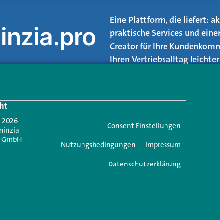
Eine Plattform, die liefert: 
inzia.pro
praktische Services und eine
Creator für Ihre Kundenkomm
Ihren Vertriebsalltag leicht
Login.
ht
Jetzt anmelden
- 2026
Consent Einstellungen
minzia
n GmbH
Nutzungsbedingungen
Impressum
Datenschutzerklärung
e einen Kommentar