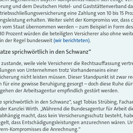
erung und dem Deutschen Hotel- und Gaststättenverband dar
triebsschließungsversicherung eine Zahlung von 10 bis 15 Pro
ngsleistung erhalten. Weiter sieht der Kompromiss vor, dass c
lle vom Staat übernommen werden – zum Beispiel in Form des 
0 Prozent würden die beteiligten Versicherer also ohne weit
in der Regel bundesweit
(wir berichteten)
.
 Katze sprichwörtlich in den Schwanz“
ustande, weile viele Versicherer die Rechtsauffassung vertret
eßungen von Unternehmen trotz Vorhandenseins einer
icherung nicht leisten müssen. Dieser Standpunkt ist zwar rec
en für eine gewisse Beruhigung gesorgt – doch diese Ruhe dür
ehen der Arbeitsagentur empfindlich gestört werden.
ze sprichwörtlich in den Schwanz“, sagt Tobias Strübing, Facha
 der Kanzlei Wirth. „Während die Bundesagentur für Arbeit 
abhängig macht, dass kein Versicherungsschutz besteht, habe
gelt, dass Entschädigungsleistungen anzurechnen wären. U
ern-Kompromisses die Anrechnung.“