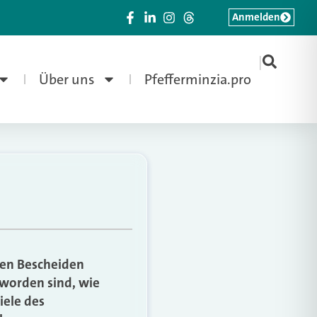
Anmelden
|
Über uns
Pfefferminzia.pro
len Bescheiden
 worden sind, wie
iele des