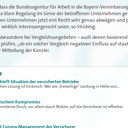
 dass die Bundesagentur für Arbeit in die Bayern-Vereinbar
ne klare Regelung im Sinne der betroffenen Unternehmen ge
fenen Unternehmen jetzt erst Recht sehr genau abwägen und p
wirklich interessengerecht seien, so Strübing.
besondere bei Vergleichsangeboten – auch denen basierend
rüfen, „ob ein solcher Vergleich negativen Einfluss auf staa
r Mitteilung der Kanzlei.
a
ärft Situation der versicherten Betriebe
hen Lösung ist trickreich: Wer die „freiwillige“ Leistung in Höhe von…
erischem Kompromiss
ninterne Druck, vor allem durch Makler, auf die Versicherer ist offenbar
gt Corona-Management der Versicherer