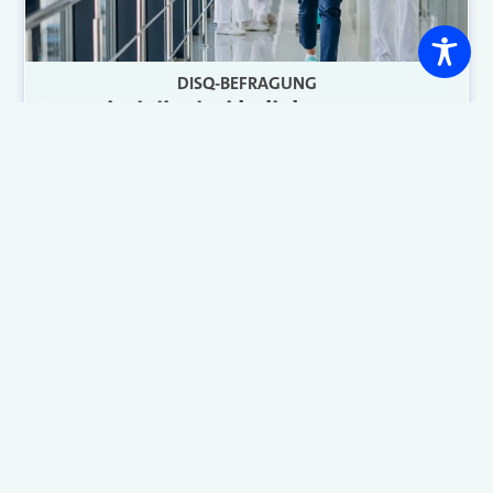
DISQ-BEFRAGUNG
Das sind die drei beliebtesten
Krankenkassen
Viele Versicherte sind mit ihrer gesetzlichen
Krankenversicherung unzufrieden – Transparenz
und Leistungen enttäuschen oft. Eine neue
Studie zeigt, welche Krankenkassen im Vergleich
überzeugen und für Wechselwillige besonders
interessant sind.
Weiterlesen
<
1
2
3
4
5
6
…
61
>