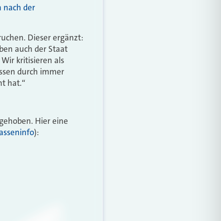
 nach der
ruchen. Dieser ergänzt:
aben auch der Staat
ir kritisieren als
Kassen durch immer
t hat.“
gehoben. Hier eine
kasseninfo
):