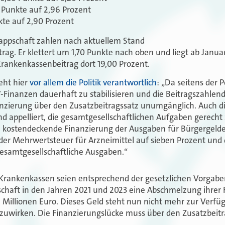
 Punkte auf 2,96 Prozent
kte auf 2,90 Prozent
nappschaft zahlen nach aktuellem Stand
rag. Er klettert um 1,70 Punkte nach oben und liegt ab Januar
Krankenkassenbeitrag dort 19,00 Prozent.
eht hier
vor allem die Politik verantwortlich
: „Da seitens der 
V-Finanzen dauerhaft zu stabilisieren und die Beitragszahlen
nanzierung über den Zusatzbeitragssatz unumgänglich. Auch d
d appelliert, die gesamtgesellschaftlichen Aufgaben gerecht 
e kostendeckende Finanzierung der Ausgaben für Bürgerge
der Mehrwertsteuer für Arzneimittel auf sieben Prozent und
esamtgesellschaftliche Ausgaben.“
 Krankenkassen seien entsprechend der gesetzlichen Vorgab
schaft in den Jahren 2021 und 2023 eine Abschmelzung ihrer 
 Millionen Euro. Dieses Geld steht nun nicht mehr zur Verf
uwirken. Die Finanzierungslücke muss über den Zusatzbeitr