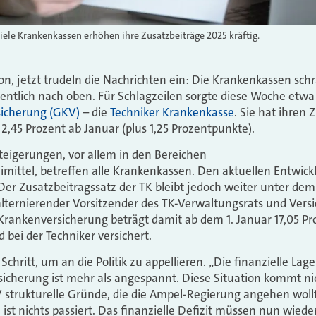
iele Krankenkassen erhöhen ihre Zusatzbeiträge 2025 kräftig.
n, jetzt trudeln die Nachrichten ein: Die Krankenkassen sch
entlich nach oben. Für Schlagzeilen sorgte diese Woche etw
sicherung (GKV)
– die
Techniker Krankenkasse
. Sie hat ihren 
2,45 Prozent ab Januar (plus 1,25 Prozentpunkte).
teigerungen, vor allem in den Bereichen
mittel, betreffen alle Krankenkassen. Den aktuellen Entwick
Der Zusatzbeitragssatz der TK bleibt jedoch weiter unter dem
 alternierender Vorsitzender des TK-Verwaltungsrats und Versi
 Krankenversicherung beträgt damit ab dem 1. Januar 17,05 Pr
 bei der Techniker versichert.
Schritt, um an die Politik zu appellieren. „Die finanzielle Lag
sicherung ist mehr als angespannt. Diese Situation kommt n
V strukturelle Gründe, die die Ampel-Regierung angehen wollt
ist nichts passiert. Das finanzielle Defizit müssen nun wiede