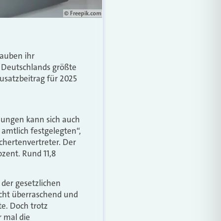
© Freepik.com
rauben ihr
a Deutschlands größte
Zusatzbeitrag für 2025
lungen kann sich auch
 amtlich festgelegten“,
chertenvertreter. Der
ozent. Rund 11,8
e der gesetzlichen
icht überraschend und
e. Doch trotz
r mal die