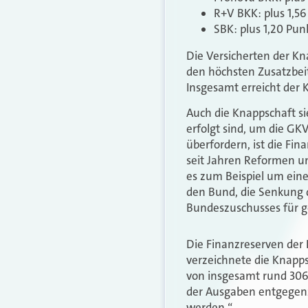
R+V BKK: plus 1,56
SBK: plus 1,20 Pun
Die Versicherten der K
den höchsten Zusatzbeit
Insgesamt erreicht der 
Auch die Knappschaft si
erfolgt sind, um die GK
überfordern, ist die Fi
seit Jahren Reformen un
es zum Beispiel um ein
den Bund, die Senkung 
Bundeszuschusses für g
Die Finanzreserven der
verzeichnete die Knapp
von insgesamt rund 306
der Ausgaben entgegenz
werden.“