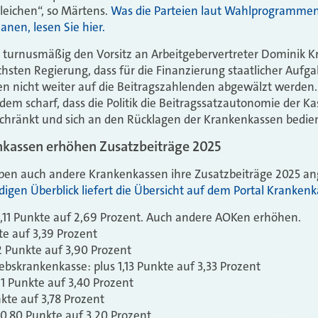
leichen“, so Märtens.
Was die Parteien laut Wahlprogrammen
nen, lesen Sie hier.
r turnusmäßig den Vorsitz an Arbeitgebervertreter Dominik K
chsten Regierung, dass für die Finanzierung staatlicher Aufg
 nicht weiter auf die Beitragszahlenden abgewälzt werden. W
em scharf, dass die Politik die Beitragssatzautonomie der 
chränkt und sich an den Rücklagen der Krankenkassen bedien
kassen erhöhen Zusatzbeiträge 2025
ben auch andere Krankenkassen ihre Zusatzbeiträge 2025 an
digen Überblick liefert die Übersicht auf dem Portal Kranken
1,11 Punkte auf 2,69 Prozent. Auch andere AOKen erhöhen.
te auf 3,39 Prozent
52 Punkte auf 3,90 Prozent
ebskrankenkasse: plus 1,13 Punkte auf 3,33 Prozent
,21 Punkte auf 3,40 Prozent
kte auf 3,78 Prozent
0,80 Punkte auf 3,20 Prozent