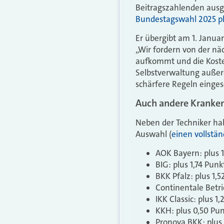
Beitragszahlenden ausg
Bundestagswahl 2025 pla
Er übergibt am 1. Janua
„Wir fordern von der nä
aufkommt und die Kosten
Selbstverwaltung außerd
schärfere Regeln einges
Auch andere Kranken
Neben der Techniker ha
Auswahl (
einen vollstän
AOK Bayern: plus 
BIG: plus 1,74 Punk
BKK Pfalz: plus 1,
Continentale Betri
IKK Classic: plus 1
KKH: plus 0,50 Pun
Pronova BKK: plus 