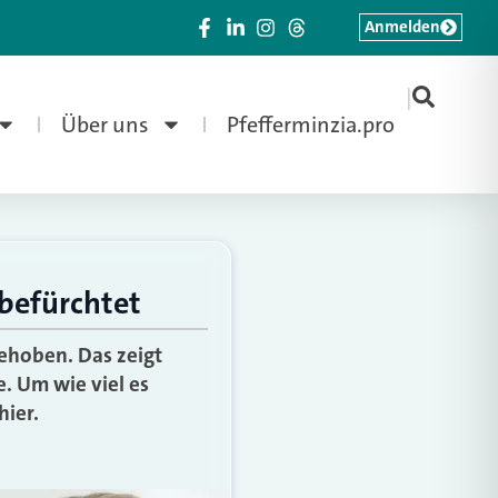
Anmelden
|
Über uns
Pfefferminzia.pro
befürchtet
ehoben. Das zeigt
. Um wie viel es
hier.