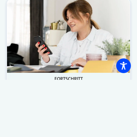
FORTSCHRITT
Elektronische Patientenakte: 15
Prozent nutzen sie in der GKV
Sechs von zehn GKV-Versicherten sehen die
elektronische Patientenakte (ePA) zwar positiv.
Bisher nutzen sie aber nur 15 Prozent. Woran das
liegt und was die ePAs können müssen, hat ein
aktueller Bericht von Heute und Morgen