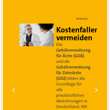
NG
WERBUNG
Kostenfallen
vermeiden
t
Die
Gebührenordnung
für Ärzte (GOÄ)
und die
Gebührenordnung
e
für Zahnärzte
(GOZ)
bilden die
n
Grundlage für
r
alle
g
privatärztlichen
Abrechnungen in
Deutschland. Mit