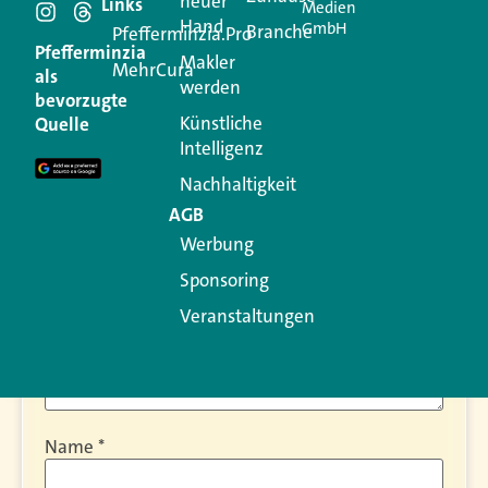
neuer
Schreiben Sie einen
Links
Medien
Hand
GmbH
Branche
Pfefferminzia.Pro
Kommentar
Pfefferminzia
Makler
MehrCura
als
werden
bevorzugte
Ihre E-Mail-Adresse wird nicht veröffentlicht.
Künstliche
Quelle
Erforderliche Felder sind mit
*
markiert
Intelligenz
Kommentar
*
Nachhaltigkeit
AGB
Werbung
Sponsoring
Veranstaltungen
Name
*