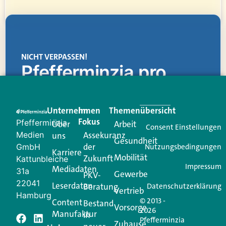
NICHT VERPASSEN!
Pfefferminzia.pro
Eine Plattform, die liefert: aktuelle Informationen,
praktische Services und einen einzigartigen Content-
Unternehmen
Im
Themenübersicht
Creator für Ihre Kundenkommunikation. Alles, was
Fokus
Pfefferminzia
Über
Arbeit
Ihren Vertriebsalltag leichter macht. Mit nur einem
Consent Einstellungen
Medien
Assekuranz
uns
Login.
Gesundheit
der
GmbH
Nutzungsbedingungen
Karriere
Mobilität
Zukunft
Jetzt anmelden
Kattunbleiche
Impressum
Mediadaten
31a
Gewerbe
PKV-
22041
Leserdaten
Beratung
Datenschutzerklärung
Vertrieb
Hamburg
© 2013 -
Content
Bestand
Vorsorge
2026
Manufaktur
in
Pfefferminzia
Zuhause