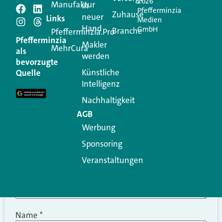
2026
Manufaktur
in
Pfefferminzia
Schreiben Sie einen
Zuhause
neuer
Links
Medien
Hand
GmbH
Branche
Kommentar
Pfefferminzia.Pro
Pfefferminzia
Makler
MehrCura
als
werden
Ihre E-Mail-Adresse wird nicht veröffentlicht.
bevorzugte
Erforderliche Felder sind mit
*
markiert
Künstliche
Quelle
Intelligenz
Kommentar
*
Nachhaltigkeit
AGB
Werbung
Sponsoring
Veranstaltungen
Name
*