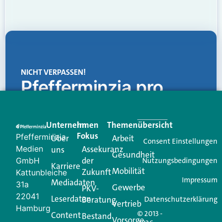
NICHT VERPASSEN!
Pfefferminzia.pro
Eine Plattform, die liefert: aktuelle Informationen,
praktische Services und einen einzigartigen Content-
Unternehmen
Im
Themenübersicht
Creator für Ihre Kundenkommunikation. Alles, was
Fokus
Pfefferminzia
Über
Arbeit
Ihren Vertriebsalltag leichter macht. Mit nur einem
Consent Einstellungen
Medien
Assekuranz
uns
Login.
Gesundheit
der
GmbH
Nutzungsbedingungen
Karriere
Mobilität
Zukunft
Jetzt anmelden
Kattunbleiche
Impressum
Mediadaten
31a
Gewerbe
PKV-
22041
Leserdaten
Beratung
Datenschutzerklärung
Vertrieb
Hamburg
© 2013 -
Content
Bestand
Vorsorge