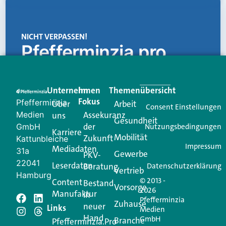
NICHT VERPASSEN!
Pfefferminzia.pro
Eine Plattform, die liefert: aktuelle Informationen,
praktische Services und einen einzigartigen Content-
Unternehmen
Im
Themenübersicht
Creator für Ihre Kundenkommunikation. Alles, was
Fokus
Pfefferminzia
Über
Arbeit
Ihren Vertriebsalltag leichter macht. Mit nur einem
Consent Einstellungen
Medien
Assekuranz
uns
Login.
Gesundheit
der
GmbH
Nutzungsbedingungen
Karriere
Mobilität
Zukunft
Jetzt anmelden
Kattunbleiche
Impressum
Mediadaten
31a
Gewerbe
PKV-
22041
Leserdaten
Beratung
Datenschutzerklärung
Vertrieb
Hamburg
© 2013 -
Content
Bestand
Vorsorge
2026
Manufaktur
in
Pfefferminzia
Schreiben Sie einen
Zuhause
neuer
Links
Medien
Hand
GmbH
Branche
Kommentar
Pfefferminzia.Pro