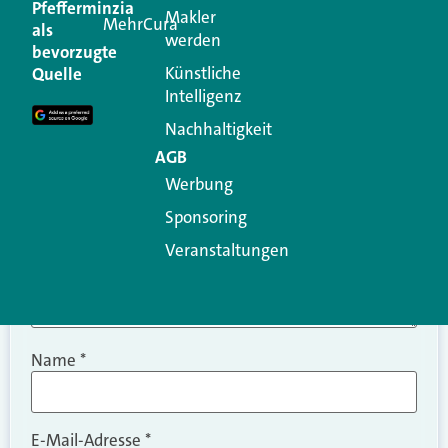
Pfefferminzia
Makler
MehrCura
als
werden
Ihre E-Mail-Adresse wird nicht veröffentlicht.
bevorzugte
Erforderliche Felder sind mit
*
markiert
Künstliche
Quelle
Intelligenz
Kommentar
*
Nachhaltigkeit
AGB
Werbung
Sponsoring
Veranstaltungen
Name
*
E-Mail-Adresse
*