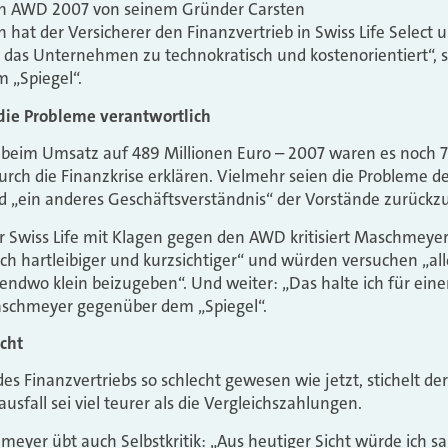
en AWD 2007 von seinem Gründer Carsten
hat der Versicherer den Finanzvertrieb in Swiss Life Select
 das Unternehmen zu technokratisch und kostenorientiert“, so
 „Spiegel“.
 die Probleme verantwortlich
 beim Umsatz auf 489 Millionen Euro – 2007 waren es noch 7
e durch die Finanzkrise erklären. Vielmehr seien die Probleme
d „ein anderes Geschäftsverständnis“ der Vorstände zurückz
Swiss Life mit Klagen gegen den AWD kritisiert Maschmeyer
ch hartleibiger und kurzsichtiger“ und würden versuchen „alle
gendwo klein beizugeben“. Und weiter: „Das halte ich für eine
Maschmeyer gegenüber dem „Spiegel“.
cht
es Finanzvertriebs so schlecht gewesen wie jetzt, stichelt der
usfall sei viel teurer als die Vergleichszahlungen.
meyer übt auch Selbstkritik: „Aus heutiger Sicht würde ich s