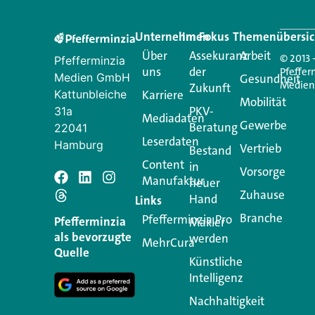
Unternehmen
Im Fokus
Themenübersic
Über
Assekuranz
Arbeit
© 2013 
Pfefferminzia
uns
der
Pfeffer
Medien GmbH
Gesundheit
Medie
Zukunft
Kattunbleiche
Karriere
Mobilität
PKV-
31a
Mediadaten
Gewerbe
Beratung
22041
Leserdaten
Hamburg
Vertrieb
Bestand
Content
in
Vorsorge
Manufaktur
Schreiben Si
neuer
Zuhause
Hand
Links
Branche
Pfefferminzia.Pro
Ihre E-Mail-Adresse wird n
Pfefferminzia
Makler
als bevorzugte
werden
MehrCura
Kommentar
*
Quelle
Künstliche
Intelligenz
Nachhaltigkeit