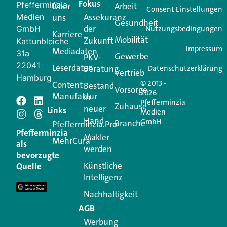
Fokus
Pfefferminzia
Über
Arbeit
Ihren Vertriebsalltag leichter macht. Mit nur einem
Consent Einstellungen
Medien
Assekuranz
uns
Login.
Gesundheit
der
GmbH
Nutzungsbedingungen
Karriere
Mobilität
Zukunft
Jetzt anmelden
Kattunbleiche
Impressum
Mediadaten
31a
Gewerbe
PKV-
22041
Leserdaten
Beratung
Datenschutzerklärung
Vertrieb
Hamburg
© 2013 -
Content
Bestand
Vorsorge
2026
Manufaktur
in
Pfefferminzia
Schreiben Sie einen
Zuhause
neuer
Links
Medien
Hand
GmbH
Branche
Kommentar
Pfefferminzia.Pro
Pfefferminzia
Makler
MehrCura
als
werden
Ihre E-Mail-Adresse wird nicht veröffentlicht.
bevorzugte
Erforderliche Felder sind mit
*
markiert
Künstliche
Quelle
Intelligenz
Kommentar
*
Nachhaltigkeit
AGB
Werbung