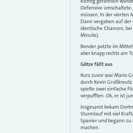
Richtig gefährlich wurde
Defensive umschaltete. 
müssen. In der vierten 
Dann vergaben auf der 
identische Chancen, bei 
Minute).
Bender patzte im Mittelf
aber knapp rechts am Tor
Götze fällt aus
Kurz zuvor war Mario G
durch Kevin Großkreutz 
spielte zwei einfache P
verpufften. Ok, er ist j
Insgesamt bekam Dortmun
Sturmlauf mit viel Kraf
Spanier und begann zu s
machen.