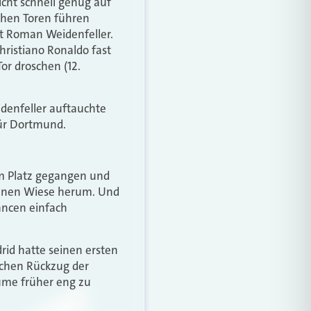
nicht schnell genug auf
ühen Toren führen
rt Roman Weidenfeller.
ristiano Ronaldo fast
or droschen (12.
eidenfeller auftauchte
 für Dortmund.
om Platz gegangen und
grünen Wiese herum. Und
hancen einfach
rid hatte seinen ersten
ichen Rückzug der
äume früher eng zu