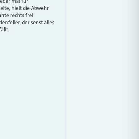
eder mal für
elte, hielt die Abwehr
nte rechts frei
nfeller, der sonst alles
ällt.