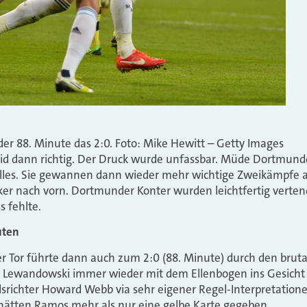
der 88. Minute das 2:0. Foto: Mike Hewitt – Getty Images
rid dann richtig. Der Druck wurde unfassbar. Müde Dortmund
alles. Sie gewannen dann wieder mehr wichtige Zweikämpfe
r nach vorn. Dortmunder Konter wurden leichtfertig vertend
s fehlte.
uten
 Tor führte dann auch zum 2:0 (88. Minute) durch den bruta
r Lewandowski immer wieder mit dem Ellenbogen ins Gesicht s
dsrichter Howard Webb via sehr eigener Regel-Interpretation
 hätten Ramos mehr als nur eine gelbe Karte gegeben.