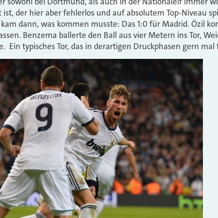
 sowohl bei Dortmund, als auch in der Nationalelf immer wi
 ist, der hier aber fehlerlos und auf absolutem Top-Niveau spi
e kam dann, was kommen musste: Das 1:0 für Madrid. Özil kon
sen. Benzema ballerte den Ball aus vier Metern ins Tor, Weide
e. Ein typisches Tor, das in derartigen Druckphasen gern mal f