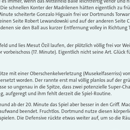
 es immer, wenn das Mittelfeld Bälle leichtfertig verlor und 
Die schnellen Konter der Madrilenen hätten eigentlich zu fr
Minute scheiterte Gonzalo Higuaín frei vor Dortmunds Torwa
einen Seite Robert Lewandowski und auf der anderen Seite Ch
denen sie den Ball aus kurzer Entfernung volley in Richtung T
eld und lies Mesut Özil laufen, der plötzlich völlig frei vor W
 vorbeischoss (17. Minute). Eigentlich nicht seine Art. Glück
ötze mit einer Oberschenkelverletzung (Musekelfaserriss) v
ersetzt worden. Der rannte erst mal völlig planlos auf der 
ässe so ungenau in die Spitze, dass zwei potenzielle Super-C
ung, aufgeregt und ihm fehlt derzeit die Spiel-Routine.
d ab der 20. Minute das Spiel aber besser in den Griff. Mad
taufwand beendet. Fruchtlos. Dortmund nutze diesen körperl
pielen. Die Defensive rückte etwas weiter auf, um so die R