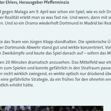
ter Ehlers, Herausgeber Pfefferminzia
 gegen Malaga am 9. April war schon ein Spiel, wie es sich 
r Realität erlebt man so was fast nie. Und wenn, dann mit s
. Und so ein Drama wiederholt Dortmund in Madrid bei Rea
te das Team von Jürgen Klopp standhalten. Die spielerische Ü
aber Dortmunds Abwehr stand gut und wirkte konzentriert. V
 Zweikämpfe und baute das Spiel danach auf – sofern das Mi
en 20 Minuten dramatisch anzusehen. Das Mittelfeld war etw
m zum Spielen und konnte gefährlich in den Strafraum passe
r nicht wirklich zwingend, es wirkte optisch nur drückend ü
eine gefährliche Strategie, da ein frühes Tor den ohnehin e
lich erhöht hätte.