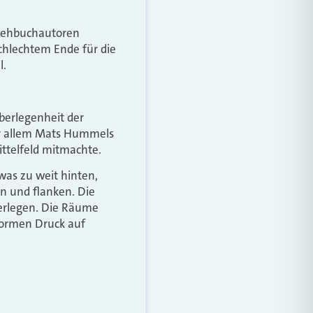
Drehbuchautoren
chlechtem Ende für die
l.
berlegenheit der
or allem Mats Hummels
ttelfeld mitmachte.
as zu weit hinten,
n und flanken. Die
berlegen. Die Räume
normen Druck auf