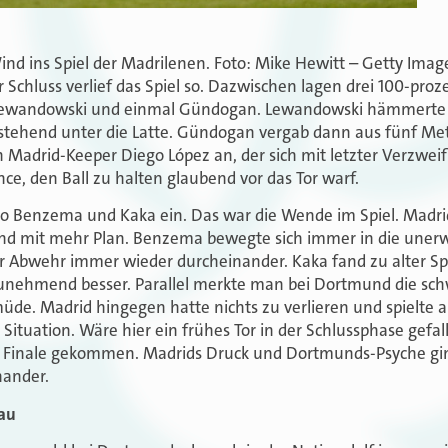
ind ins Spiel der Madrilenen. Foto: Mike Hewitt – Getty Imag
 Schluss verlief das Spiel so. Dazwischen lagen drei 100-pro
ewandowski und einmal Gündogan. Lewandowski hämmerte d
stehend unter die Latte. Gündogan vergab dann aus fünf Met
 Madrid-Keeper Diego López an, der sich mit letzter Verzwei
ce, den Ball zu halten glaubend vor das Tor warf.
 Benzema und Kaka ein. Das war die Wende im Spiel. Madri
und mit mehr Plan. Benzema bewegte sich immer in die une
r Abwehr immer wieder durcheinander. Kaka fand zu alter Sp
e zunehmend besser. Parallel merkte man bei Dortmund die s
müde. Madrid hingegen hatte nichts zu verlieren und spielte a
 Situation. Wäre hier ein frühes Tor in der Schlussphase gef
ns Finale gekommen. Madrids Druck und Dortmunds-Psyche g
nander.
au