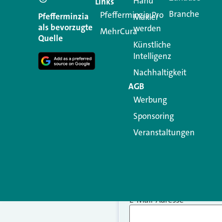
Hand
Links
Branche
Pfefferminzia.Pro
Ihre E-Mail-Adresse wird n
Pfefferminzia
Makler
als bevorzugte
werden
MehrCura
Kommentar
*
Quelle
Künstliche
Intelligenz
Nachhaltigkeit
AGB
Werbung
Sponsoring
Veranstaltungen
Name
*
E-Mail-Adresse
*