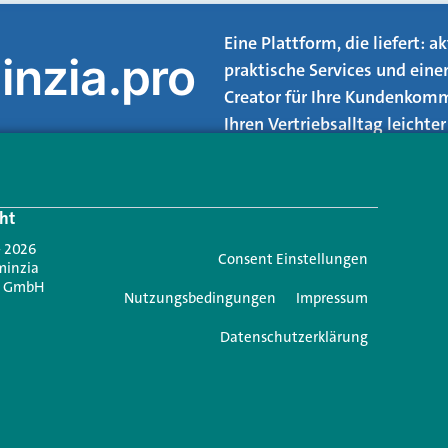
Eine Plattform, die liefert: 
inzia.pro
praktische Services und eine
Creator für Ihre Kundenkomm
Ihren Vertriebsalltag leicht
Login.
ht
Jetzt anmelden
- 2026
Consent Einstellungen
minzia
n GmbH
Nutzungsbedingungen
Impressum
Datenschutzerklärung
e einen Kommentar