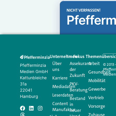
NICHT VERPASSEN!
Pfefferm
Unternehmen
Im Fokus
Themenübersic
Über
Assekuranz
Arbeit
© 2013 
Pfefferminzia
uns
der
Pfeffer
Medien GmbH
Gesundheit
Medie
Zukunft
Kattunbleiche
Karriere
Mobilität
PKV-
31a
Mediadaten
Gewerbe
Beratung
22041
Leserdaten
Hamburg
Vertrieb
Bestand
Content
in
Vorsorge
Manufaktur
Schreiben Si
neuer
Zuhause