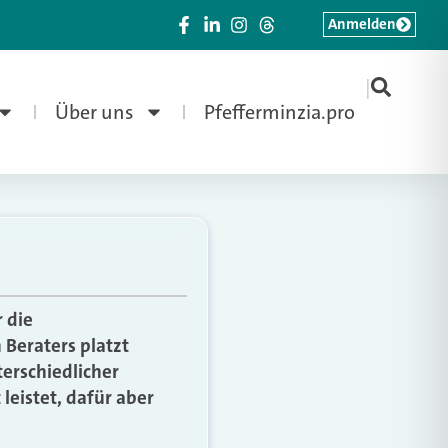
Anmelden
|
Über uns
Pfefferminzia.pro
 die
 Beraters platzt
terschiedlicher
 leistet, dafür aber