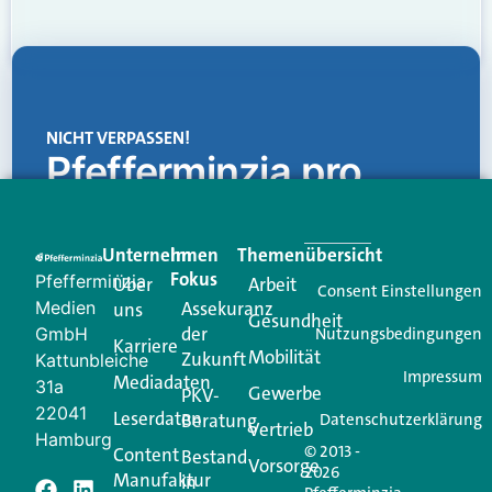
NICHT VERPASSEN!
Pfefferminzia.pro
Eine Plattform, die liefert: aktuelle Informationen,
praktische Services und einen einzigartigen Content-
Unternehmen
Im
Themenübersicht
Creator für Ihre Kundenkommunikation. Alles, was
Fokus
Pfefferminzia
Über
Arbeit
Ihren Vertriebsalltag leichter macht. Mit nur einem
Consent Einstellungen
Medien
Assekuranz
uns
Login.
Gesundheit
der
GmbH
Nutzungsbedingungen
Karriere
Mobilität
Zukunft
Jetzt anmelden
Kattunbleiche
Impressum
Mediadaten
31a
Gewerbe
PKV-
22041
Leserdaten
Beratung
Datenschutzerklärung
Vertrieb
Hamburg
© 2013 -
Content
Bestand
Vorsorge
2026
Manufaktur
in