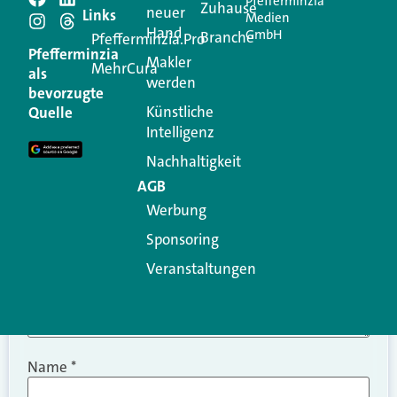
Pfefferminzia
Schreiben Sie einen
Zuhause
neuer
Links
Medien
Hand
GmbH
Branche
Kommentar
Pfefferminzia.Pro
Pfefferminzia
Makler
MehrCura
als
werden
Ihre E-Mail-Adresse wird nicht veröffentlicht.
bevorzugte
Erforderliche Felder sind mit
*
markiert
Künstliche
Quelle
Intelligenz
Kommentar
*
Nachhaltigkeit
AGB
Werbung
Sponsoring
Veranstaltungen
Name
*