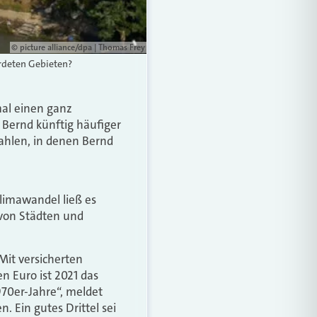
© picture alliance/dpa | Thomas Frey
rdeten Gebieten?
mal einen ganz
Bernd künftig häufiger
ahlen, in denen Bernd
limawandel ließ es
 von Städten und
Mit versicherten
n Euro ist 2021 das
970er-Jahre“, meldet
. Ein gutes Drittel sei