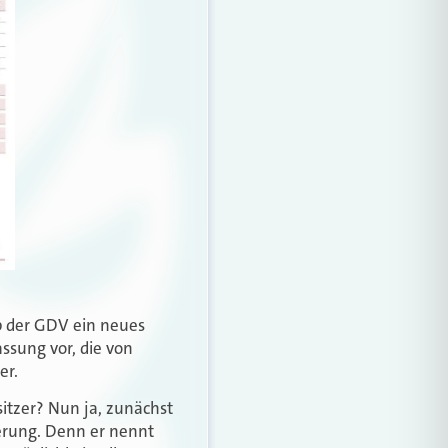
lb der GDV ein neues
assung vor, die von
er.
itzer? Nun ja, zunächst
erung. Denn er nennt