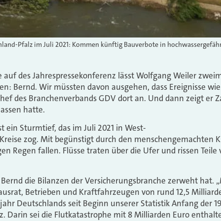
inland-Pfalz im Juli 2021: Kommen künftig Bauverbote in hochwassergefäh
e auf des Jahrespressekonferenz lässt Wolfgang Weiler zwei
n: Bernd. Wir müssten davon ausgehen, dass Ereignisse wie 
 Chef des Branchenverbands GDV dort an. Und dann zeigt er Z
lassen hatte.
t ein Sturmtief, das im Juli 2021 in West-
 Kreise zog. Mit begünstigt durch den menschengemachten K
n Regen fallen. Flüsse traten über die Ufer und rissen Teile
ie Bernd die Bilanzen der Versicherungsbranche zerweht hat. „
srat, Betrieben und Kraftfahrzeugen von rund 12,5 Milliarde
ahr Deutschlands seit Beginn unserer Statistik Anfang der 1
. Darin sei die Flutkatastrophe mit 8 Milliarden Euro enthalten