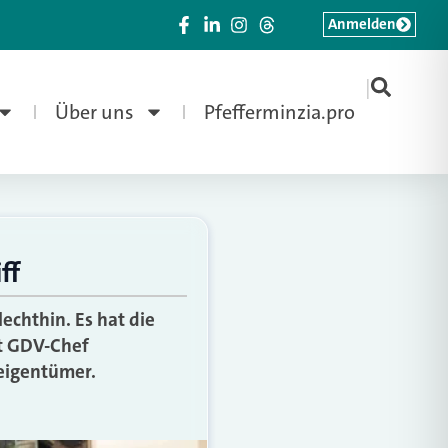
Anmelden
|
Über uns
Pfefferminzia.pro
ff
echthin. Es hat die
rt GDV-Chef
eigentümer.