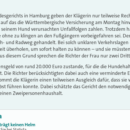
desgerichts in Hamburg geben der Klägerin nur teilweise Rech
 auf das d
ie Württembergische Versicherung
am Montag hinw
n seinem Hund verursachten Unfallfolgen zahlen. Trotzdem h
sie ohne zu klingen an den Fußgängern vorbeigefahren sei. De
 und Radweg gehandelt. Bei solch unklaren Verkehrslagen 
eit überholen, um sofort halten zu können – und sie müssten 
 diesem Grund sprechen die Richter der Frau nur zwei Dritt
sgeld von rund 20.000 Euro zustande, für die die Hundehalt
 Die Richter berücksichtigten dabei auch eine verminderte E
mmt die Klägerin einen teilweisen Ausgleich dafür, dass si
lbst führen konnte. Dabei schätzte das Gericht den notwend
einen Zweipersonenhaushalt.
a
trägt keinen Helm
Sie bei Statista.