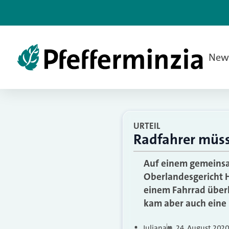
New
URTEIL
Radfahrer müss
Auf einem gemeinsa
Oberlandesgericht H
einem Fahrrad über
kam aber auch eine 
Juliana
24. August 202