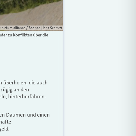
 picture alliance / Zoonar | Jens Schmitz
der zu Konflikten über die
 überholen, die auch
 zügig an den
eln, hinterherfahren.
einen Daumen und einen
hafte
eld.