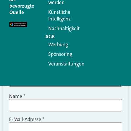
werden
Ihre E-Mail-Adresse wird nicht veröffentlicht.
bevorzugte
Erforderliche Felder sind mit
*
markiert
Künstliche
Quelle
Intelligenz
Kommentar
*
Nachhaltigkeit
AGB
Werbung
Sponsoring
Veranstaltungen
Name
*
E-Mail-Adresse
*