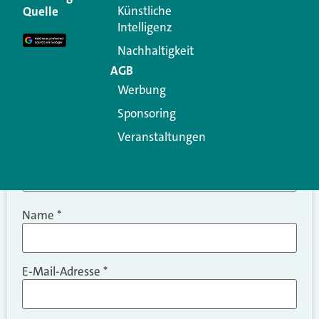
Erforderliche Felder sind mit
*
markiert
Künstliche
Quelle
Intelligenz
Kommentar
*
Nachhaltigkeit
AGB
Werbung
Sponsoring
Veranstaltungen
Name
*
E-Mail-Adresse
*