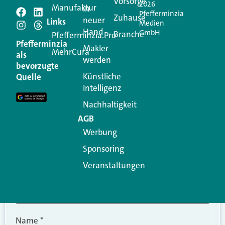
Vorsorge
2026
Manufaktur
in
Pfefferminzia
Schreiben Sie einen
Zuhause
neuer
Links
Medien
Hand
GmbH
Branche
Kommentar
Pfefferminzia.Pro
Pfefferminzia
Makler
MehrCura
als
werden
Ihre E-Mail-Adresse wird nicht veröffentlicht.
bevorzugte
Erforderliche Felder sind mit
*
markiert
Künstliche
Quelle
Intelligenz
Kommentar
*
Nachhaltigkeit
AGB
Werbung
Sponsoring
Veranstaltungen
Name
*