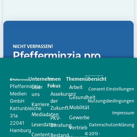
NICHT VERPASSEN!
Pfefferminzia.pro
Eine Plattform, die liefert: aktuelle Informationen,
praktische Services und einen einzigartigen Content-
Unternehmen
Im
Themenübersicht
Creator für Ihre Kundenkommunikation. Alles, was
Fokus
Pfefferminzia
Über
Arbeit
Ihren Vertriebsalltag leichter macht. Mit nur einem
Consent Einstellungen
Medien
Assekuranz
uns
Login.
Gesundheit
der
GmbH
Nutzungsbedingungen
Karriere
Mobilität
Zukunft
Jetzt anmelden
Kattunbleiche
Impressum
Mediadaten
31a
Gewerbe
PKV-
22041
Leserdaten
Beratung
Datenschutzerklärung
Vertrieb
Hamburg
© 2013 -
Content
Bestand