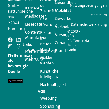
Login.
Gesundheit
der
GmbH
Nutzungsbedingungen
Karriere
Mobilität
Zukunft
Jetzt anmelden
Kattunbleiche
Impressum
Mediadaten
31a
Gewerbe
PKV-
22041
Leserdaten
Beratung
Datenschutzerklärung
Vertrieb
Hamburg
© 2013 -
Content
Bestand
Vorsorge
2026
Manufaktur
in
Pfefferminzia
Schreiben Sie einen
Zuhause
neuer
Links
Medien
Hand
GmbH
Branche
Kommentar
Pfefferminzia.Pro
Pfefferminzia
Makler
MehrCura
als
werden
Ihre E-Mail-Adresse wird nicht veröffentlicht.
bevorzugte
Erforderliche Felder sind mit
*
markiert
Künstliche
Quelle
Intelligenz
Kommentar
*
Nachhaltigkeit
AGB
Werbung
Sponsoring