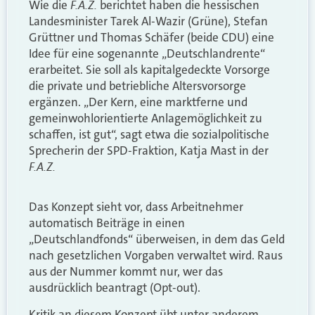
F.A.Z.
Wie die
berichtet haben die hessischen
Landesminister Tarek Al-Wazir (Grüne), Stefan
Grüttner und Thomas Schäfer (beide CDU) eine
Idee für eine sogenannte „Deutschlandrente“
erarbeitet. Sie soll als kapitalgedeckte Vorsorge
die private und betriebliche Altersvorsorge
ergänzen. „Der Kern, eine marktferne und
gemeinwohlorientierte Anlagemöglichkeit zu
schaffen, ist gut“, sagt etwa die sozialpolitische
Sprecherin der SPD-Fraktion, Katja Mast in der
F.A.Z.
Das Konzept sieht vor, dass Arbeitnehmer
automatisch Beiträge in einen
„Deutschlandfonds“ überweisen, in dem das Geld
nach gesetzlichen Vorgaben verwaltet wird. Raus
aus der Nummer kommt nur, wer das
ausdrücklich beantragt (Opt-out).
Kritik an diesem Konzept übt unter anderem