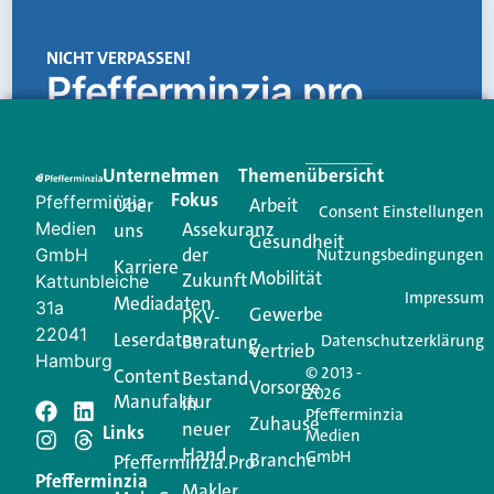
NICHT VERPASSEN!
Pfefferminzia.pro
Eine Plattform, die liefert: aktuelle Informationen,
praktische Services und einen einzigartigen Content-
Unternehmen
Im
Themenübersicht
Creator für Ihre Kundenkommunikation. Alles, was
Fokus
Pfefferminzia
Über
Arbeit
Ihren Vertriebsalltag leichter macht. Mit nur einem
Consent Einstellungen
Medien
Assekuranz
uns
Login.
Gesundheit
der
GmbH
Nutzungsbedingungen
Karriere
Mobilität
Zukunft
Jetzt anmelden
Kattunbleiche
Impressum
Mediadaten
31a
Gewerbe
PKV-
22041
Leserdaten
Beratung
Datenschutzerklärung
Vertrieb
Hamburg
© 2013 -
Content
Bestand
Vorsorge
2026
Manufaktur
in
Pfefferminzia
Schreiben Sie einen
Zuhause
neuer
Links
Medien
Hand
GmbH
Branche
Kommentar
Pfefferminzia.Pro
Pfefferminzia
Makler