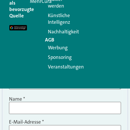
MehrCura
als
werden
Ihre E-Mail-Adresse wird nicht veröffentlicht.
bevorzugte
Erforderliche Felder sind mit
*
markiert
Künstliche
Quelle
Intelligenz
Kommentar
*
Nachhaltigkeit
AGB
Werbung
Sponsoring
Veranstaltungen
Name
*
E-Mail-Adresse
*