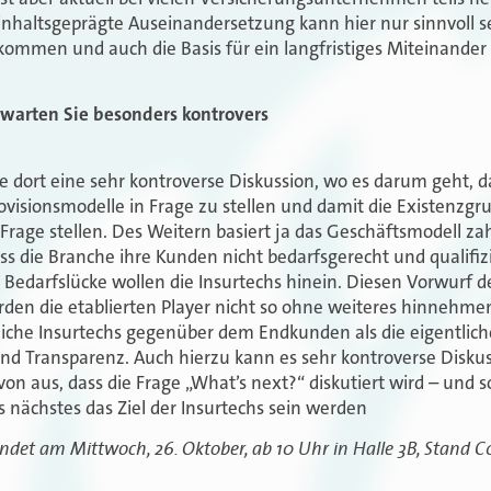
 inhaltsgeprägte Auseinandersetzung kann hier nur sinnvoll 
u kommen und auch die Basis für ein langfristiges Miteinande
warten Sie besonders kontrovers
e dort eine sehr kontroverse Diskussion, wo es darum geht, d
rovisionsmodelle in Frage zu stellen und damit die Existenzg
Frage stellen. Des Weitern basiert ja das Geschäftsmodell zah
s die Branche ihre Kunden nicht bedarfsgerecht und qualifiz
 Bedarfslücke wollen die Insurtechs hinein. Diesen Vorwurf
den die etablierten Player nicht so ohne weiteres hinnehme
reiche Insurtechs gegenüber dem Endkunden als die eigentlich
und Transparenz. Auch hierzu kann es sehr kontroverse Disku
on aus, dass die Frage „What’s next?“ diskutiert wird – und s
 nächstes das Ziel der Insurtechs sein werden
indet am Mittwoch, 26. Oktober, ab 10 Uhr in Halle 3B, Stand 