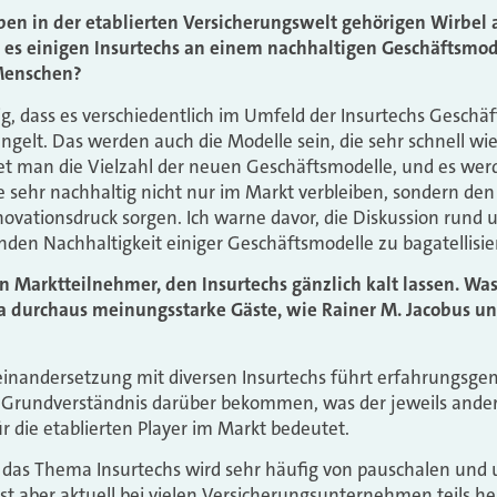
en in der etablierten Versicherungswelt gehörigen Wirbel a
es einigen Insurtechs an einem nachhaltigen Geschäftsmo
Menschen?
tig, dass es verschiedentlich im Umfeld der Insurtechs Geschä
ngelt. Das werden auch die Modelle sein, die sehr schnell w
t man die Vielzahl der neuen Geschäftsmodelle, und es werd
 sehr nachhaltig nicht nur im Markt verbleiben, sondern den
novationsdruck sorgen. Ich warne davor, die Diskussion rund 
den Nachhaltigkeit einiger Geschäftsmodelle zu bagatellisie
 Marktteilnehmer, den Insurtechs gänzlich kalt lassen. Was
ja durchaus meinungsstarke Gäste, wie Rainer M. Jacobus un
inandersetzung mit diversen Insurtechs führt erfahrungsgem
es Grundverständnis darüber bekommen, was der jeweils and
r die etablierten Player im Markt bedeutet.
 das Thema Insurtechs wird sehr häufig von pauschalen und 
öst aber aktuell bei vielen Versicherungsunternehmen teils h