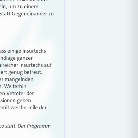
sein, um zu einem
r statt Gegeneinander zu
ass einige Insurtechs
rundlage ganzer
lreicher Insurtechs auf
iert genug betreut.
 der mangelnden
n. Weiterhin
en Vetreter der
ssionen geben.
omit welche Teile der
C02 statt. Das Programm