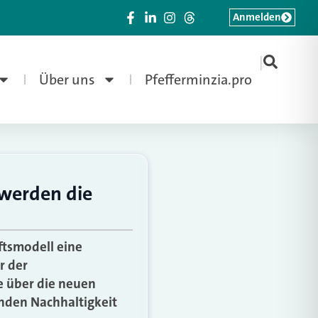
Anmelden
|
Über uns
Pfefferminzia.pro
werden die
ftsmodell eine
r der
e über die neuen
enden Nachhaltigkeit