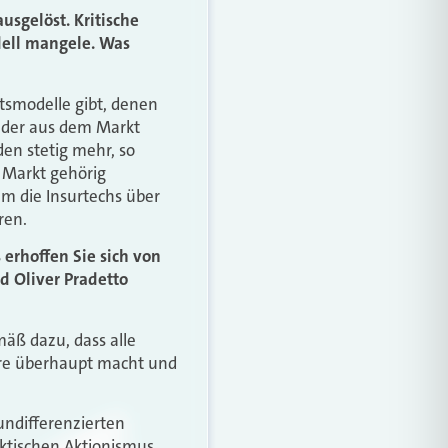
usgelöst. Kritische
dell mangele. Was
ftsmodelle gibt, denen
ieder aus dem Markt
en stetig mehr, so
 Markt gehörig
um die Insurtechs über
ren.
 erhoffen Sie sich von
d Oliver Pradetto
äß dazu, dass alle
ere überhaupt macht und
undifferenzierten
ektischen Aktionismus