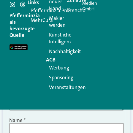
Schreiben Sie einen
Zuhause
neuer
Links
Medien
Hand
GmbH
Branche
Kommentar
Pfefferminzia.Pro
Pfefferminzia
Makler
MehrCura
als
werden
Ihre E-Mail-Adresse wird nicht veröffentlicht.
bevorzugte
Erforderliche Felder sind mit
*
markiert
Künstliche
Quelle
Intelligenz
Kommentar
*
Nachhaltigkeit
AGB
Werbung
Sponsoring
Veranstaltungen
Name
*