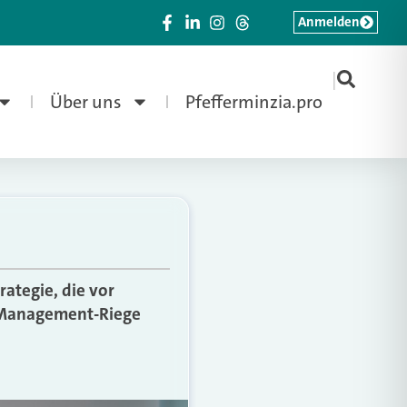
Anmelden
|
Über uns
Pfefferminzia.pro
ategie, die vor
ie Management-Riege