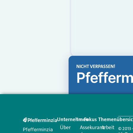
NICHT VERPASSEN!
Pfefferm
Unternehmen
Im Fokus
Themenübersic
Über
Assekuranz
Arbeit
© 2013 
Pfefferminzia