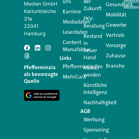
uns
der
Pfeffer
Medien GmbH
Gesundheit
Medie
Zukunft
Kattunbleiche
Karriere
Mobilität
PKV-
31a
Mediadaten
Gewerbe
Beratung
22041
Leserdaten
Hamburg
Vertrieb
Bestand
Content
in
Vorsorge
Manufaktur
Schreiben Si
neuer
Zuhause
Hand
Links
Branche
Pfefferminzia.Pro
Ihre E-Mail-Adresse wird n
Pfefferminzia
Makler
als bevorzugte
werden
MehrCura
Kommentar
*
Quelle
Künstliche
Intelligenz
Nachhaltigkeit
AGB
Werbung
Sponsoring