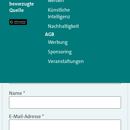
werden
Ihre E-Mail-Adresse wird nicht veröffentlicht.
bevorzugte
Erforderliche Felder sind mit
*
markiert
Künstliche
Quelle
Intelligenz
Kommentar
*
Nachhaltigkeit
AGB
Werbung
Sponsoring
Veranstaltungen
Name
*
E-Mail-Adresse
*