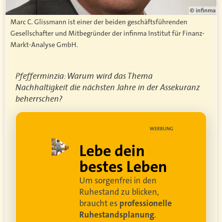
© infinma
Marc C. Glissmann ist einer der beiden geschäftsführenden
Gesellschafter und Mitbegründer der infinma Institut für Finanz-
Markt-Analyse GmbH.
Pfefferminzia: Warum wird das Thema
Nachhaltigkeit die nächsten Jahre in der Assekuranz
beherrschen?
UNG
WERBUNG
ell
Lebe dein
rei
bestes Leben
Um sorgenfrei in den
and
Ruhestand zu blicken,
braucht es
professionelle
Ruhestandsplanung
.