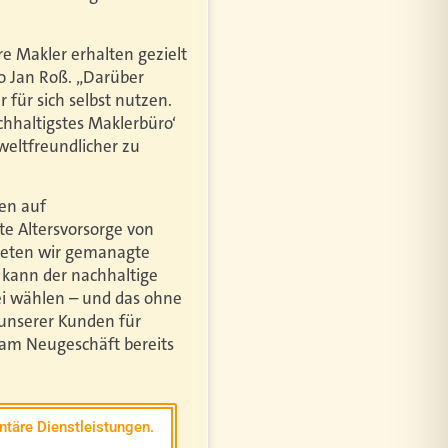
re Makler erhalten gezielt
o Jan Roß. „Darüber
 für sich selbst nutzen.
chhaltigstes Maklerbüro‘
eltfreundlicher zu
gen auf
te Altersvorsorge von
bieten wir gemanagte
 kann der nachhaltige
i wählen – und das ohne
 unserer Kunden für
 am Neugeschäft bereits
täre Dienstleistungen.