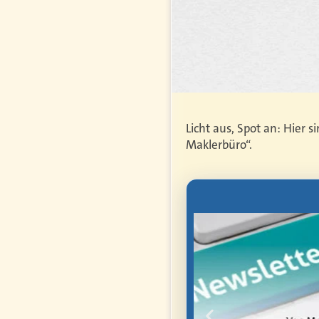
Licht aus, Spot an: Hier 
Maklerbüro“.
letter
mmen Sie als
anten
hen Arbeit,