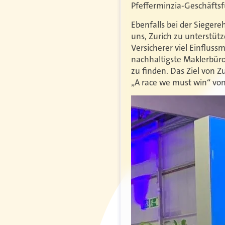
Pfefferminzia-Geschäfts
Ebenfalls bei der Sieger
uns, Zurich zu unterstüt
Versicherer viel Einflus
nachhaltigste Maklerbüro
zu finden. Das Ziel von Z
„A race we must win“ von