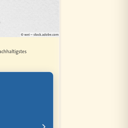
© wei – stock.adobe.com
achhaltigstes
bler
ür alles
rem