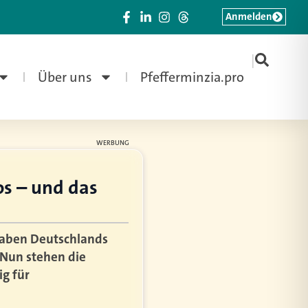
Anmelden
|
Über uns
Pfefferminzia.pro
WERBUNG
s – und das
 haben Deutschlands
 Nun stehen die
ig für