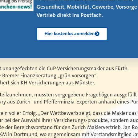
neuen eMagazin – jetzt mit vier neuen
Artikeln!
Kostenlos herunterladen
et unangefochten die CuP Versicherungsmakler aus Fürth.
ie Bremer Finanzberatung „grün vorsorgen“.
ichert sich KH Versicherungen aus Münster.
eilzunehmen, mussten vorgegebene Fragebögen ausgefüllt 
ry aus Zurich- und Pfefferminzia-Experten anhand eines Pun
ein voller Erfolg. „Der Wettbewerb zeigt, dass die Makler da
r bei der Auswahl ihrer Versicherungs-produkte, sondern auch
rte der Bereichsvorstand für den Zurich Maklervertrieb, Jan Ro
DKM in Dortmund, wo er gemeinsam mit Vorstandsmitglied J