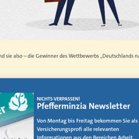
sind sie also – die Gewinner des Wettbewerbs „Deutschlands n
EMAGAZIN
Makler werden
Der Weg vom AOler und Strukturvertrie
zum Makler ist kein leichter. Was es daf
zu beachten gibt, erfahren Sie in unse