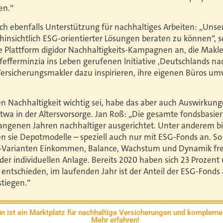
en.“
ich ebenfalls Unterstützung für nachhaltiges Arbeiten: „Unse
nsichtlich ESG-orientierter Lösungen beraten zu können“, s
e Plattform digidor Nachhaltigkeits-Kampagnen an, die Makler
efferminzia ins Leben gerufenen Initiative ,Deutschlands na
rsicherungsmakler dazu inspirieren, ihre eigenen Büros umw
n Nachhaltigkeit wichtig sei, habe das aber auch Auswirkun
twa in der Altersvorsorge. Jan Roß: „Die gesamte fondsbasier
gangenen Jahren nachhaltiger ausgerichtet. Unter anderem 
en sie Depotmodelle – speziell auch nur mit ESG-Fonds an. So
-Varianten Einkommen, Balance, Wachstum und Dynamik fre
er individuellen Anlage. Bereits 2020 haben sich 23 Prozent
entschieden, im laufenden Jahr ist der Anteil der ESG-Fonds
stiegen.“
n ist ein Marktplatz für nachhaltige Versicherungen und komplemen
Mehr erfahren!