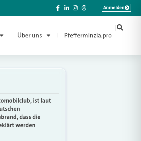
Anmelden
|
Über uns
Pfefferminzia.pro
mobilclub, ist laut
eutschen
brand, dass die
eklärt werden