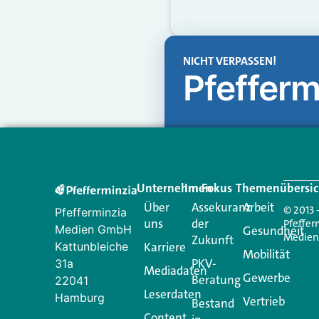
NICHT VERPASSEN!
Pfefferm
Unternehmen
Im Fokus
Themenübersic
Über
Assekuranz
Arbeit
© 2013 
Pfefferminzia
uns
der
Pfeffer
Medien GmbH
Gesundheit
Medie
Zukunft
Kattunbleiche
Karriere
Mobilität
PKV-
31a
Mediadaten
Gewerbe
Beratung
22041
Leserdaten
Hamburg
Vertrieb
Bestand
Content