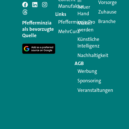
in
Vorsorge
Manufaktur
Schreiben Si
neuer
Zuhause
Hand
Links
Branche
Pfefferminzia.Pro
Ihre E-Mail-Adresse wird n
Pfefferminzia
Makler
als bevorzugte
werden
MehrCura
Kommentar
*
Quelle
Künstliche
Intelligenz
Nachhaltigkeit
AGB
Werbung
Sponsoring
Veranstaltungen
Name
*