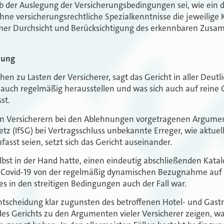
 der Auslegung der Versicherungsbedingungen sei, wie ein d
e versicherungsrechtliche Spezialkenntnisse die jeweilige K
er Durchsicht und Berücksichtigung des erkennbaren Zus
zung
en zu Lasten der Versicherer, sagt das Gericht in aller Deutli
 auch regelmäßig herausstellen und was sich auch auf reine
st.
n Versicherern bei den Ablehnungen vorgetragenen Argumen
tz (IfSG) bei Vertragsschluss unbekannte Erreger, wie aktuell
asst seien, setzt sich das Gericht auseinander.
elbst in der Hand hatte, einen eindeutig abschließenden Katal
Covid-19 von der regelmäßig dynamischen Bezugnahme auf d
es in den streitigen Bedingungen auch der Fall war.
Entscheidung klar zugunsten des betroffenen Hotel- und Gas
es Gerichts zu den Argumenten vieler Versicherer zeigen, w