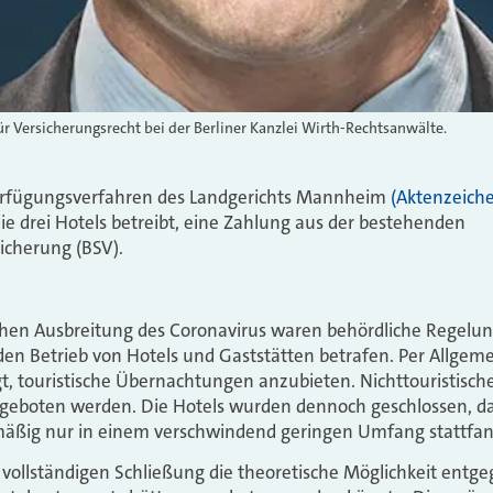
ür Versicherungsrecht bei der Berliner Kanzlei Wirth-Rechtsanwälte.
Verfügungsverfahren des Landgerichts Mannheim
(Aktenzeiche
die drei Hotels betreibt, eine Zahlung aus der bestehenden
icherung (BSV).
hen Ausbreitung des Coronavirus waren behördliche Regelun
en Betrieb von Hotels und Gaststätten betrafen. Per Allgem
agt, touristische Übernachtungen anzubieten. Nichttouristis
geboten werden. Die Hotels wurden dennoch geschlossen, da 
äßig nur in einem verschwindend geringen Umfang stattfa
vollständigen Schließung die theoretische Möglichkeit entg