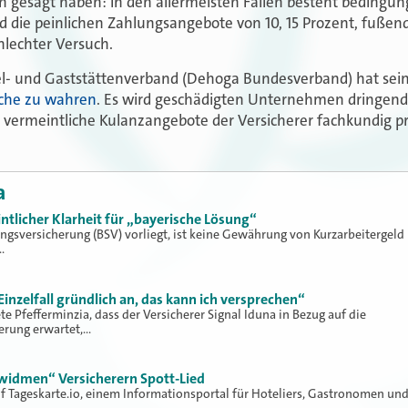
on gesagt haben: In den allermeisten Fällen besteht beding
d die peinlichen Zahlungsangebote von 10, 15 Prozent, fußen
hlechter Versuch.
l- und Gaststättenverband (Dehoga Bundesverband) hat seine
üche zu wahren
. Es wird geschädigten Unternehmen dringend 
vermeintliche Kulanzangebote der Versicherer fachkundig pr
a
intlicher Klarheit für „bayerische Lösung“
ungsversicherung (BSV) vorliegt, ist keine Gewährung von Kurzarbeitergeld
…
inzelfall gründlich an, das kann ich versprechen“
 Pfefferminzia, dass der Versicherer Signal Iduna in Bezug auf die
erung erwartet,…
idmen“ Versicherern Spott-Lied
uf Tageskarte.io, einem Informationsportal für Hoteliers, Gastronomen un