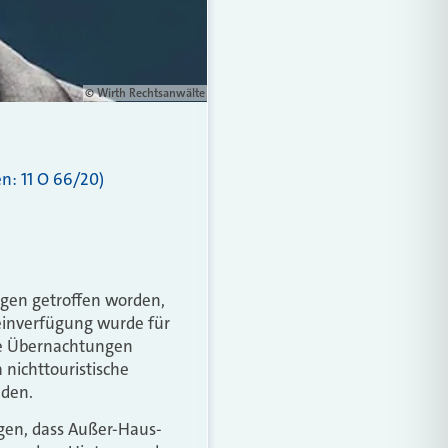
© Wirth Rechtsanwälte
n: 11 O 66/20)
gen getroffen worden,
einverfügung wurde für
che Übernachtungen
nichttouristische
nden.
egen, dass Außer-Haus-