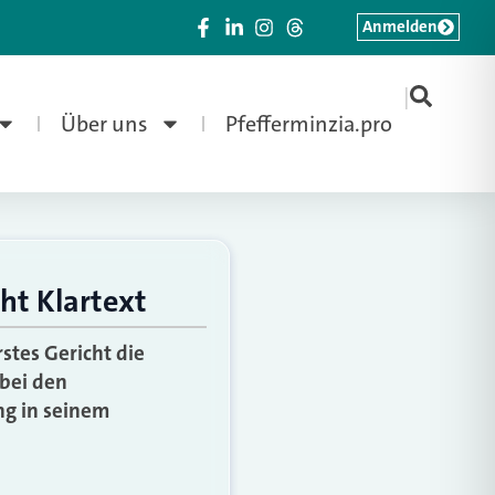
Anmelden
|
Über uns
Pfefferminzia.pro
ht Klartext
stes Gericht die
bei den
ng in seinem