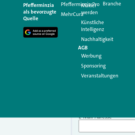
Branche
Pfefferminzia.Pro
Ihre E-Mail-Adresse wird n
Pfefferminzia
Makler
als bevorzugte
werden
MehrCura
Kommentar
*
Quelle
Künstliche
Intelligenz
Nachhaltigkeit
AGB
Werbung
Sponsoring
Veranstaltungen
Name
*
E-Mail-Adresse
*