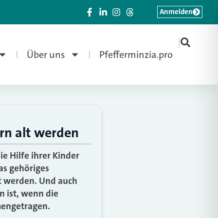
Anmelden
|
Über uns
Pfefferminzia.pro
rn alt werden
e Hilfe ihrer Kinder
as gehöriges
gt werden. Und auch
 ist, wenn die
mengetragen.