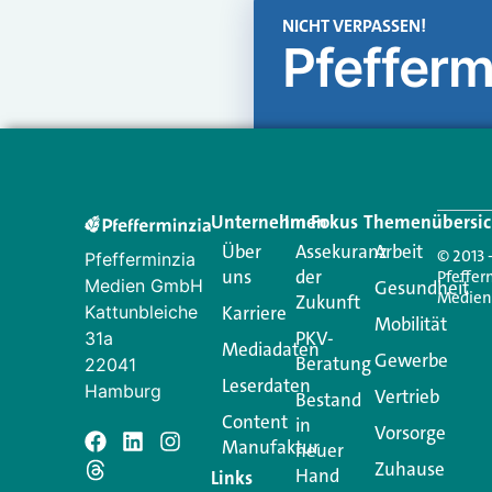
NICHT VERPASSEN!
Pfefferm
Unternehmen
Im Fokus
Themenübersic
Über
Assekuranz
Arbeit
© 2013 
Pfefferminzia
uns
der
Pfeffer
Medien GmbH
Gesundheit
Medie
Zukunft
Kattunbleiche
Karriere
Mobilität
PKV-
31a
Mediadaten
Gewerbe
Beratung
22041
Leserdaten
Hamburg
Vertrieb
Bestand
Content
in
Vorsorge
Manufaktur
Schreiben Si
neuer
Zuhause
Hand
Links