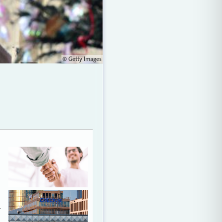
© Getty Images
…