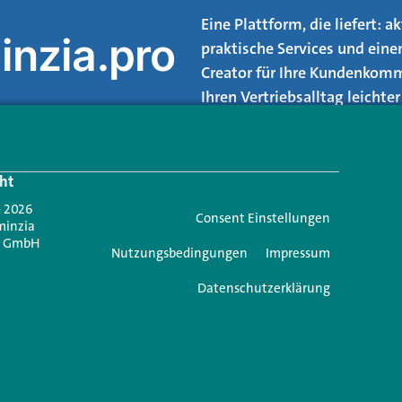
Eine Plattform, die liefert: 
inzia.pro
praktische Services und eine
Creator für Ihre Kundenkomm
Ihren Vertriebsalltag leicht
Login.
ht
Jetzt anmelden
- 2026
Consent Einstellungen
minzia
n GmbH
Nutzungsbedingungen
Impressum
Datenschutzerklärung
e einen Kommentar