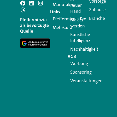
Vorsorge
Manufaktur
Schreiben Si
neuer
Zuhause
Hand
Links
Branche
Pfefferminzia.Pro
Ihre E-Mail-Adresse wird n
Pfefferminzia
Makler
als bevorzugte
werden
MehrCura
Kommentar
*
Quelle
Künstliche
Intelligenz
Nachhaltigkeit
AGB
Werbung
Sponsoring
Veranstaltungen
Name
*
E-Mail-Adresse
*