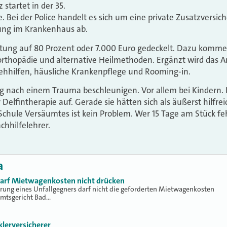
startet in der 35.
Bei der Police handelt es sich um eine private Zusatzversich
lung im Krankenhaus ab.
attung auf 80 Prozent oder 7.000 Euro gedeckelt. Dazu komme
orthopädie und alternative Heilmethoden. Ergänzt wird das 
Sehhilfen, häusliche Krankenpflege und Rooming-in.
ng nach einem Trauma beschleunigen. Vor allem bei Kindern
 Delfintherapie auf. Gerade sie hätten sich als äußerst hilfre
 Schule Versäumtes ist kein Problem. Wer 15 Tage am Stück feh
hhilfelehrer.
a
 darf Mietwagenkosten nicht drücken
erung eines Unfallgegners darf nicht die geforderten Mietwagenkosten
Amtsgericht Bad…
klerversicherer