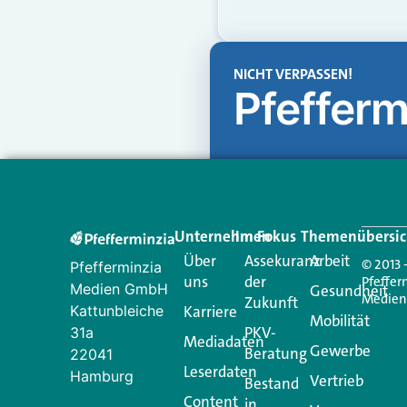
NICHT VERPASSEN!
Pfefferm
Unternehmen
Im Fokus
Themenübersic
Über
Assekuranz
Arbeit
© 2013 
Pfefferminzia
uns
der
Pfeffer
Medien GmbH
Gesundheit
Medie
Zukunft
Kattunbleiche
Karriere
Mobilität
PKV-
31a
Mediadaten
Gewerbe
Beratung
22041
Leserdaten
Hamburg
Vertrieb
Bestand
Content
in