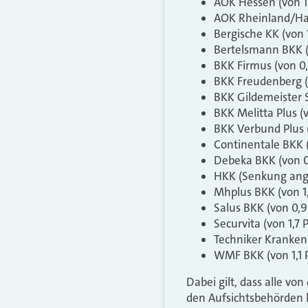
AOK Hessen (von 1 
AOK Rheinland/H
Bergische KK (von 1
Bertelsmann BKK 
BKK Firmus (von 0,
BKK Freudenberg (v
BKK Gildemeister S
BKK Melitta Plus (v
BKK Verbund Plus 
Continentale BKK (
Debeka BKK (von 0
HKK (Senkung ange
Mhplus BKK (von 1,
Salus BKK (von 0,9
Securvita (von 1,7 
Techniker Kranken
WMF BKK (von 1,1 P
Dabei gilt, dass alle 
den Aufsichtsbehörden 