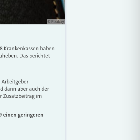
© Pixabay
 18 Krankenkassen haben
uheben. Das berichtet
r Arbeit­geber
rd dann aber auch der
er Zusatzbeitrag im
9 einen geringeren