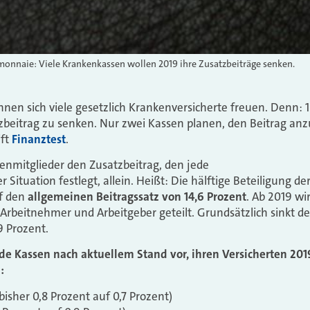
monnaie: Viele Krankenkassen wollen 2019 ihre Zusatzbeiträge senken.
en sich viele gesetzlich Krankenversicherte freuen. Denn:
zbeitrag zu senken. Nur zwei Kassen planen, den Beitrag anz
ift
Finanztest
.
enmitglieder den Zusatz­beitrag, den jede
r Situation fest­legt, allein. Heißt: Die hälftige Beteiligung de
uf den
allgemeinen Beitrags­satz von 14,6 Prozent
. Ab 2019 wi
Arbeitnehmer und Arbeit­geber geteilt. Grundsätzlich sinkt d
9 Prozent.
 Kassen nach aktuellem Stand vor, ihren Versicherten 201
:
sher 0,8 Prozent auf 0,7 Prozent)