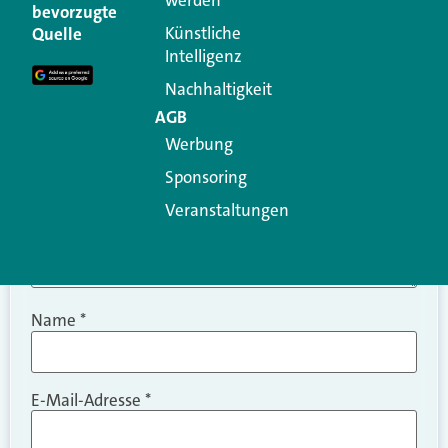
Ihre E-Mail-Adresse wird nicht veröffentlicht.
bevorzugte
Erforderliche Felder sind mit
*
markiert
Künstliche
Quelle
Intelligenz
Kommentar
*
Nachhaltigkeit
AGB
Werbung
Sponsoring
Veranstaltungen
Name
*
E-Mail-Adresse
*