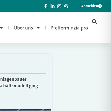
Anmelden
|
Über uns
Pfefferminzia.pro
 Anlagenbauer
eschäftsmodell ging