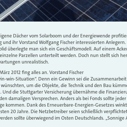
igene Dächer vom Solarboom und der Energiewende profitier
g und ihr Vorstand Wolfgang Fischer interessierten Anleger
lid überlegte man sich ein Geschäftsmodell. Auf einem Acker
 einzelne Parzellen unterteilt werden. Doch nun stellt sich h
wartungen unrealistisch.
rz 2012 fing alles an. Vorstand Fischer
in-win-Situation“. Denn ein Gewinn sei die Zusammenarbeit 
d“ wünschten, um die Objekte, die Technik und den Bau kümmer
z. Und die Stuttgarter Versicherung übernähme die Finanzieru
den damaligen Versprechen. Anders als bei Fonds sollte jeder 
age kommen. Dank des Erneuerbare-Energien-Gesetzes winkte
ten 20 Jahre. Die Netzbetreiber seien schließlich verpflicht
den sollte überwiegend im Osten Deutschlands. „Sonnige A