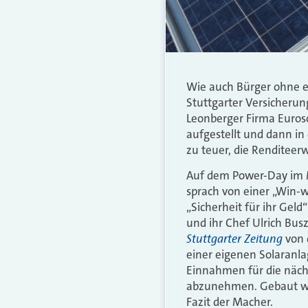
Wie auch Bürger ohne e
Stuttgarter Versicherun
Leonberger Firma Euroso
aufgestellt und dann in
zu teuer, die Renditeer
Auf dem Power-Day im Mä
sprach von einer „Win-w
„Sicherheit für ihr Gel
und ihr Chef Ulrich Bus
Stuttgarter Zeitung
von 
einer eigenen Solaranl
Einnahmen für die nächs
abzunehmen. Gebaut wer
Fazit der Macher.