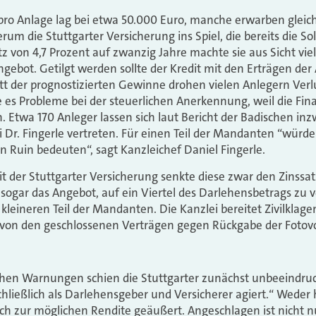
ro Anlage lag bei etwa 50.000 Euro, manche erwarben gleich
m die Stuttgarter Versicherung ins Spiel, die bereits die Sol
z von 4,7 Prozent auf zwanzig Jahre machte sie aus Sicht vie
ngebot. Getilgt werden sollte der Kredit mit den Erträgen de
att der prognostizierten Gewinne drohen vielen Anlegern Ver
 es Probleme bei der steuerlichen Anerkennung, weil die Fin
 Etwa 170 Anleger lassen sich laut Bericht der Badischen in
i Dr. Fingerle vertreten. Für einen Teil der Mandanten “würde
n Ruin bedeuten“, sagt Kanzleichef Daniel Fingerle.
der Stuttgarter Versicherung senkte diese zwar den Zinssat
 sogar das Angebot, auf ein Viertel des Darlehensbetrags zu 
leineren Teil der Mandanten. Die Kanzlei bereitet Zivilklagen 
…von den geschlossenen Verträgen gegen Rückgabe der Fotovo
chen Warnungen schien die Stuttgarter zunächst unbeeindru
hließlich als Darlehensgeber und Versicherer agiert.“ Weder
ch zur möglichen Rendite geäußert. Angeschlagen ist nicht n