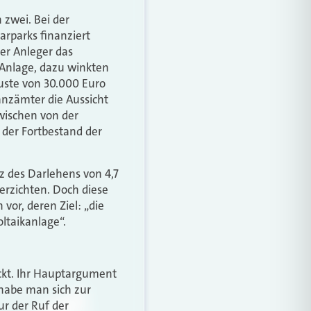
 zwei. Bei der
arparks finanziert
ler Anleger das
r Anlage, dazu winkten
luste von 30.000 Euro
anzämter die Aussicht
zwischen von der
 der Fortbestand der
z des Darlehens von 4,7
verzichten. Doch diese
vor, deren Ziel: „die
ltaikanlage“.
ckt. Ihr Hauptargument
 habe man sich zur
ur der Ruf der